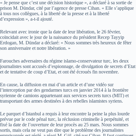
« Je pense que c’est une décision historique », a déclaré à sa sortie de
prison M. Dündar, cité par l’agence de presse Cihan. « Elle s’applique
à tous nos collègues, à la liberté de la presse et à la liberté
d’expression », a-t-il ajouté.
Relevant avec ironie que la date de leur libération, le 26 février,
coïncidait avec le jour de la naissance du président Recep Tayyip
Erdogan, M. Dündar a déclaré: « Nous sommes très heureux de fêter
son anniversaire et notre libération. »
Farouches adversaires du régime islamo-conservateur turc, les deux
journalistes sont accusés d’espionnage, de divulgation de secrets d’Etat
et de tentative de coup d’Etat, et ont été écroués fin novembre.
En cause, la diffusion en mai d’un article et d’une vidéo sur
l’interception par des gendarmes turcs en janvier 2014 à la frontière
syrienne de camions appartenant aux services secrets turcs (MIT) et
transportant des armes destinées à des rebelles islamistes syriens.
Le parquet d’Istanbul a requis à leur encontre la peine la plus lourde
prévue par le code pénal turc, la réclusion criminelle à perpétuité, et
fixé la date de l’ouverture de leur procès au 25 mars. Nous sommes
sortis, mais cela ne veut pas dire que le problème des journalistes
emprisonnés est réglé, a réagi M. Gül, cité par Cihan. Il faut continuer