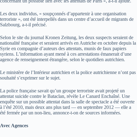
concernant un possible lien avec les attentats de Paris », a-t-il ajouté.
Les deux individus, « soupçonnés d’appartenir à une organisation
terroriste », ont été interpellés dans un centre d’accueil de migrants de
Salzbourg, a-t-il précisé.
Selon le site du journal Kronen Zeitung, les deux suspects seraient de
nationalité française et seraient arrivés en Autriche en octobre depuis la
Syrie en compagnie d’auteurs des attentats, munis de faux papiers
syriens. L’information ayant mené à ces arrestations émanerait d’une
agence de renseignement étrangère, selon le quotidien autrichien.
Le ministère de l’Intérieur autrichien et la police autrichienne n’ont pas
souhaité s’exprimer sur le sujet.
La police française savait qu’un groupe terroriste avait projeté un
attentat suicide contre le Bataclan, révèle Le Canard Enchaîné. Une
enquête sur un possible attentat dans la salle de spectacle a été ouverte
à l’été 2010, mais deux ans plus tard — en septembre 2012 — elle a
été fermée par un non-lieu, annonce-t-on de sources informées.
Avec Agences