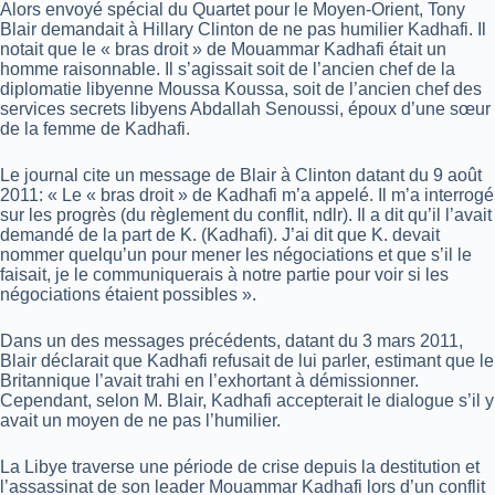
Alors envoyé spécial du Quartet pour le Moyen-Orient, Tony
Blair demandait à Hillary Clinton de ne pas humilier Kadhafi. Il
notait que le « bras droit » de Mouammar Kadhafi était un
homme raisonnable. Il s’agissait soit de l’ancien chef de la
diplomatie libyenne Moussa Koussa, soit de l’ancien chef des
services secrets libyens Abdallah Senoussi, époux d’une sœur
de la femme de Kadhafi.
Le journal cite un message de Blair à Clinton datant du 9 août
2011: « Le « bras droit » de Kadhafi m’a appelé. Il m’a interrogé
sur les progrès (du règlement du conflit, ndlr). Il a dit qu’il l’avait
demandé de la part de K. (Kadhafi). J’ai dit que K. devait
nommer quelqu’un pour mener les négociations et que s’il le
faisait, je le communiquerais à notre partie pour voir si les
négociations étaient possibles ».
Dans un des messages précédents, datant du 3 mars 2011,
Blair déclarait que Kadhafi refusait de lui parler, estimant que le
Britannique l’avait trahi en l’exhortant à démissionner.
Cependant, selon M. Blair, Kadhafi accepterait le dialogue s’il y
avait un moyen de ne pas l’humilier.
La Libye traverse une période de crise depuis la destitution et
l’assassinat de son leader Mouammar Kadhafi lors d’un conflit