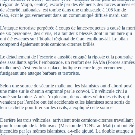
(région de Mopti, centre), escorté par des éléments des forces armées et
de sécurité nationales, est tombé dans une embuscade à 105 km de
Gao, écrit le gouvernement dans un communiqué diffusé mardi soir.
L’attaque terroriste perpétrée à coups de lance-roquettes a causé la mort
de six personnes, des civils, et a fait deux blessés dont un militaire qui
ont été évacués sur l’hôpital régional de Gao, explique-t-il. Le bilan
comprend également trois camions-citernes brûlés.
Le détachement de l’escorte a aussitôt engagé la riposte et la poursuite
des assaillants après l’embuscade, un renfort des FAMa (Forces armées
maliennes) s’est rendu sur place, indique encore le gouvernement,
fustigeant une attaque barbare et terroriste.
Selon une source de sécurité malienne, les islamistes ont d’abord posé
une mine sur le chemin emprunté par le convoi. Un véhicule civil a
sauté sur la mine. Après l’explosion, deux autres véhicules civils qui
venaient par l’arrière ont été accidentés et les islamistes sont sortis de
leur cachette pour tirer sur les civils, a expliqué cette source.
Derrière les trois véhicules, arrivaient trois camions-citernes travaillant
pour le compte de la Minusma (Mission de l’ONU au Mali) qui ont été
incendiés par les mêmes islamistes, a-t-elle ajouté. La double attaque a