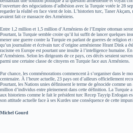
demandait une solution politique à la question arménienne et voyait co
l’ouverture des négociations d’adhésion avec la Turquie votée le 28 s
regarder la réalité en face vient de loin. L’historien turc, Taner Akça
avaient fait ce massacre des Arméniens.
Entre 1,2 million et 1,5 million d’Arméniens de l’Empire ottoman seron
Pourtant, la Turquie semble croire qu’il lui suffit de lancer quelques i
mener une guerre contre la Turquie en parlant de guerres de religion et 
qu’un journaliste et écrivain turc d’origine arménienne Hrant Dink a ét
racisme en Europe est pourtant une insulte à l’intelligence humaine. En 
d’Arméniens. Selon les dirigeants de ce pays, ces décès seraient surven
parmi une certaine classe de citoyens en Turquie face aux Arméniens.
Par chance, les commémorations commencent à s’organiser dans le mon
centenaire. À l’heure actuelle, 23 pays ont d’ailleurs officiellement
Pourtant, les Nations unies définissent le terme de génocide comme un a
million d’individus entre pleinement dans cette définition. La Turquie a 
aux historiens comme le fait le président turc Recep Tayyip Erdogan est 
son attitude actuelle face à ses Kurdes une conséquence de cette impuni
Michel Gourd