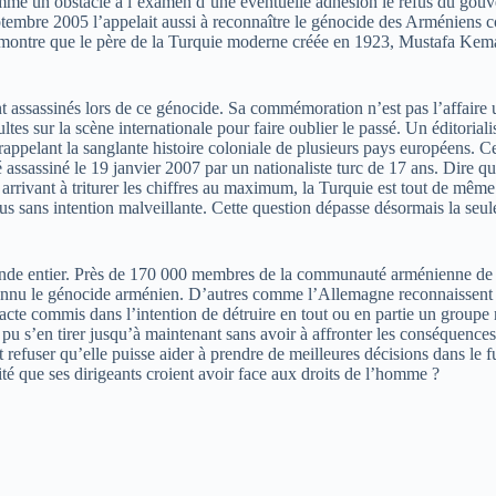
mme un obstacle à l’examen d’une éventuelle adhésion le refus du gouve
eptembre 2005 l’appelait aussi à reconnaître le génocide des Arméniens
m, montre que le père de la Turquie moderne créée en 1923, Mustafa Kema
t assassinés lors de ce génocide. Sa commémoration n’est pas l’affaire
nsultes sur la scène internationale pour faire oublier le passé. Un édito
rappelant la sanglante histoire coloniale de plusieurs pays européens. C
é assassiné le 19 janvier 2007 par un nationaliste turc de 17 ans. Dire
arrivant à triturer les chiffres au maximum, la Turquie est tout de même
us sans intention malveillante. Cette question dépasse désormais la seu
de entier. Près de 170 000 membres de la communauté arménienne de Lo
 reconnu le génocide arménien. D’autres comme l’Allemagne reconnaissen
cte commis dans l’intention de détruire en tout ou en partie un groupe n
pu s’en tirer jusqu’à maintenant sans avoir à affronter les conséquences 
refuser qu’elle puisse aider à prendre de meilleures décisions dans le fu
té que ses dirigeants croient avoir face aux droits de l’homme ?