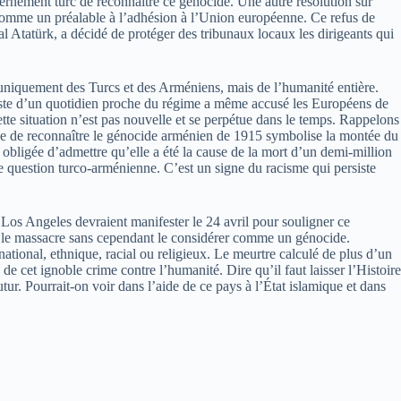
rnement turc de reconnaître ce génocide. Une autre résolution sur
 comme un préalable à l’adhésion à l’Union européenne. Ce refus de
l Atatürk, a décidé de protéger des tribunaux locaux les dirigeants qui
 uniquement des Turcs et des Arméniens, mais de l’humanité entière.
rialiste d’un quotidien proche du régime a même accusé les Européens de
ette situation n’est pas nouvelle et se perpétue dans le temps. Rappelons
 que de reconnaître le génocide arménien de 1915 symbolise la montée du
 obligée d’admettre qu’elle a été la cause de la mort d’un demi-million
le question turco-arménienne. C’est un signe du racisme qui persiste
s Angeles devraient manifester le 24 avril pour souligner ce
t le massacre sans cependant le considérer comme un génocide.
ational, ethnique, racial ou religieux. Le meurtre calculé de plus d’un
de cet ignoble crime contre l’humanité. Dire qu’il faut laisser l’Histoire
tur. Pourrait-on voir dans l’aide de ce pays à l’État islamique et dans