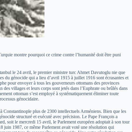
Turquie montre pourquoi ce crime contre l’humanité doit être puni
anbul le 24 avril, le premier ministre turc Ahmet Davutoglu nie que
 du génocide qui a lieu d’avril 1915 à juillet 1916 sont écrasantes et
égraphe pour envoyer à tous les gouverneurs ottomans des provinces
des villages et leurs corps sont jetés dans l’Euphrate ou brûlés dans
ernement ottoman s’est employé à systématiquement éliminer toute
processus génocidaire.
nt à Constantinople plus de 2300 intellectuels Arméniens. Bien que les
nocide structuré et exécuté avec précision. Le Pape François a
 soit le mercredi 15 avril, le Parlement européen adoptait à son tour
 18 juin 1987, ce même Parlement avait voté une résolution qui