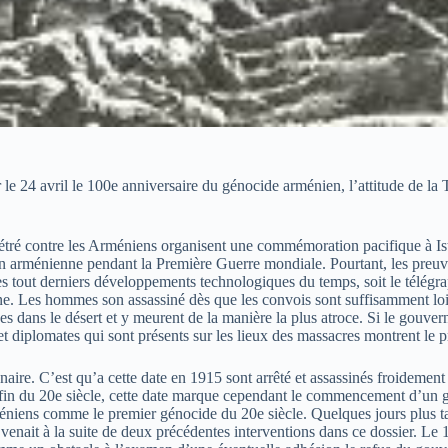
e 24 avril le 100e anniversaire du génocide arménien, l’attitude de la 
étré contre les Arméniens organisent une commémoration pacifique à Ist
n arménienne pendant la Première Guerre mondiale. Pourtant, les preuves
sé les tout derniers développements technologiques du temps, soit le tél
e. Les hommes son assassiné dès que les convois sont suffisamment loin 
es dans le désert et y meurent de la manière la plus atroce. Si le gouv
t diplomates qui sont présents sur les lieux des massacres montrent le 
tenaire. C’est qu’a cette date en 1915 sont arrêté et assassinés froideme
fin du 20e siècle, cette date marque cependant le commencement d’un gé
ens comme le premier génocide du 20e siècle. Quelques jours plus tard,
 venait à la suite de deux précédentes interventions dans ce dossier. Le