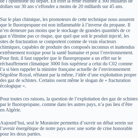
de l’optimisme du départ. En effet la rente estimée à 300 milliards de
dollars sur 30 ans s’effondre a moins de 20 milliards sur 45 ans.
Sur le plan chimique, les promoteurs de cette technique nous assurent
que le fluoropropane est non inflammable à l’inverse du propane. Il
n’en demeure pas moins que le stockage de grandes quantités de ce
gaz n’élimine pas ce risque, que quel que soit le produit injecté, les
sites de fracturation se comportent comme de vrais réacteurs
chimiques, capables de produire des composés inconnus et inattendus
extrêmement toxique pour la santé humaine et pour l’environnement.
Pour finir, il faut rappeler que le fluoropropane a un effet sur le
réchauffement climatique 3000 fois supérieur a celui du C02 comme
l’a si bien rappeler la ministre française actuelle de l’environnement
Ségolène Royal, réfutant par la même, l’idée d’une exploitation propre
des gaz de schistes. Certains osent même le slogan de « fracturation
écologique ».
Pour toutes ces raisons, la question de l’exploitation des gaz de schistes
par le fluoropropane, comme dans les autres pays, n’a pas lieu d’être
en Algérie.
Aujourd’hui, seul le Moratoire permettra d’ouvrir un débat serein sur
l’avenir énergétique de notre pays avec une sortie de crise honorable
pour les deux parties.