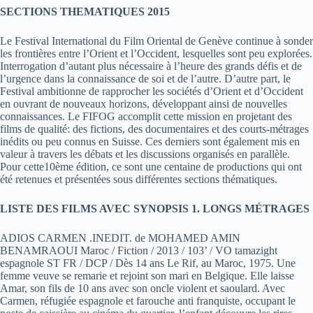
SECTIONS THEMATIQUES 2015
Le Festival International du Film Oriental de Genève continue à sonder
les frontières entre l’Orient et l’Occident, lesquelles sont peu explorées.
Interrogation d’autant plus nécessaire à l’heure des grands défis et de
l’urgence dans la connaissance de soi et de l’autre. D’autre part, le
Festival ambitionne de rapprocher les sociétés d’Orient et d’Occident
en ouvrant de nouveaux horizons, développant ainsi de nouvelles
connaissances. Le FIFOG accomplit cette mission en projetant des
films de qualité: des fictions, des documentaires et des courts-métrages
inédits ou peu connus en Suisse. Ces derniers sont également mis en
valeur à travers les débats et les discussions organisés en parallèle.
Pour cette10ème édition, ce sont une centaine de productions qui ont
été retenues et présentées sous différentes sections thématiques.
LISTE DES FILMS AVEC SYNOPSIS 1. LONGS MÉTRAGES
ADIOS CARMEN .INEDIT. de MOHAMED AMIN
BENAMRAOUI Maroc / Fiction / 2013 / 103’ / VO tamazight
espagnole ST FR / DCP / Dès 14 ans Le Rif, au Maroc, 1975. Une
femme veuve se remarie et rejoint son mari en Belgique. Elle laisse
Amar, son fils de 10 ans avec son oncle violent et saoulard. Avec
Carmen, réfugiée espagnole et farouche anti franquiste, occupant le