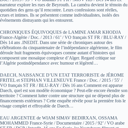
narrateur explore les rues de Beyrouth. La caméra devient le témoin du
quotidien des gens qu’il rencontre. Leurs confessions sont réelles,
crues et intimes. Ils se présentent comme individualistes, isolés des
événements distrayants qui les entourent.
CHRONIQUES ÉQUIVOQUES de LAMINE AMAR KHODJA
France-Algérie / Doc. / 2013 / 61’ / VO français ST FR / BLU-RAY /
Dès 14 ans .INEDIT. Dans une série de chroniques autour des
célébrations du cinquantenaire de l’indépendance algérienne, le film
déroule huit fragments équivoques comme autant d’histoires qui
composent une mosaïque complexe d’Alger. Regard critique sur
l’Algérie postindépendance avec humour et légèreté…
DAECH, NAISSANCE D’UN ETAT TERRORISTE de JÉROME
FRITEL et STEPHAN VILLENEUVE France / Doc. / 2015 / 55′ /
VO français ST FR / BLU-RAY / Dès 16 ans Comment est apparue
Daech, quel est son modèle économique ? Peut-elle encore étendre son
territoire ? Comment lutter contre une structure qui ne dépend plus de
financements extérieurs ? Cette enquête révèle pour la première fois le
visage complet et effroyable de Daech…
EAU ARGENTEE de WIAM SIMAV BEDIRXAN, OSSAMA
MOHAMMED France-Syrie / Documentaire / 2015 / 92’ / VO arabe