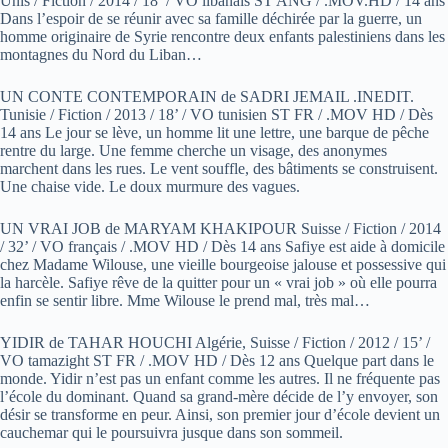
Unis / Fiction / 2014 / 18’ / VO libanais ST ANG / .MOV.HD / 14 ans
Dans l’espoir de se réunir avec sa famille déchirée par la guerre, un
homme originaire de Syrie rencontre deux enfants palestiniens dans les
montagnes du Nord du Liban…
UN CONTE CONTEMPORAIN de SADRI JEMAIL .INEDIT.
Tunisie / Fiction / 2013 / 18’ / VO tunisien ST FR / .MOV HD / Dès
14 ans Le jour se lève, un homme lit une lettre, une barque de pêche
rentre du large. Une femme cherche un visage, des anonymes
marchent dans les rues. Le vent souffle, des bâtiments se construisent.
Une chaise vide. Le doux murmure des vagues.
UN VRAI JOB de MARYAM KHAKIPOUR Suisse / Fiction / 2014
/ 32’ / VO français / .MOV HD / Dès 14 ans Safiye est aide à domicile
chez Madame Wilouse, une vieille bourgeoise jalouse et possessive qui
la harcèle. Safiye rêve de la quitter pour un « vrai job » où elle pourra
enfin se sentir libre. Mme Wilouse le prend mal, très mal…
YIDIR de TAHAR HOUCHI Algérie, Suisse / Fiction / 2012 / 15’ /
VO tamazight ST FR / .MOV HD / Dès 12 ans Quelque part dans le
monde. Yidir n’est pas un enfant comme les autres. Il ne fréquente pas
l’école du dominant. Quand sa grand-mère décide de l’y envoyer, son
désir se transforme en peur. Ainsi, son premier jour d’école devient un
cauchemar qui le poursuivra jusque dans son sommeil.