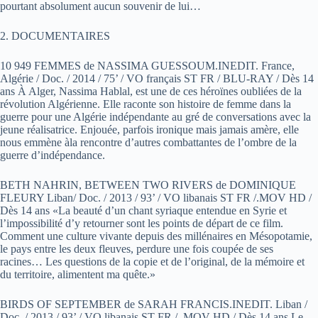
pourtant absolument aucun souvenir de lui…
2. DOCUMENTAIRES
10 949 FEMMES de NASSIMA GUESSOUM.INEDIT. France,
Algérie / Doc. / 2014 / 75’ / VO français ST FR / BLU-RAY / Dès 14
ans À Alger, Nassima Hablal, est une de ces héroïnes oubliées de la
révolution Algérienne. Elle raconte son histoire de femme dans la
guerre pour une Algérie indépendante au gré de conversations avec la
jeune réalisatrice. Enjouée, parfois ironique mais jamais amère, elle
nous emmène àla rencontre d’autres combattantes de l’ombre de la
guerre d’indépendance.
BETH NAHRIN, BETWEEN TWO RIVERS de DOMINIQUE
FLEURY Liban/ Doc. / 2013 / 93’ / VO libanais ST FR /.MOV HD /
Dès 14 ans «La beauté d’un chant syriaque entendue en Syrie et
l’impossibilité d’y retourner sont les points de départ de ce film.
Comment une culture vivante depuis des millénaires en Mésopotamie,
le pays entre les deux fleuves, perdure une fois coupée de ses
racines… Les questions de la copie et de l’original, de la mémoire et
du territoire, alimentent ma quête.»
BIRDS OF SEPTEMBER de SARAH FRANCIS.INEDIT. Liban /
Doc. / 2013 / 93’ / VO libanais ST FR / .MOV HD / Dès 14 ans Le