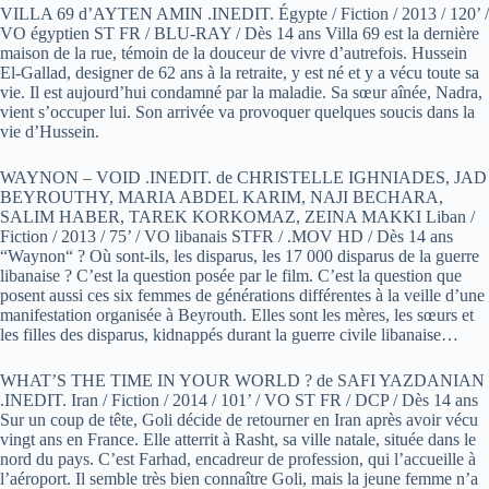
VILLA 69 d’AYTEN AMIN .INEDIT. Égypte / Fiction / 2013 / 120’ /
VO égyptien ST FR / BLU-RAY / Dès 14 ans Villa 69 est la dernière
maison de la rue, témoin de la douceur de vivre d’autrefois. Hussein
El-Gallad, designer de 62 ans à la retraite, y est né et y a vécu toute sa
vie. Il est aujourd’hui condamné par la maladie. Sa sœur aînée, Nadra,
vient s’occuper lui. Son arrivée va provoquer quelques soucis dans la
vie d’Hussein.
WAYNON – VOID .INEDIT. de CHRISTELLE IGHNIADES, JAD
BEYROUTHY, MARIA ABDEL KARIM, NAJI BECHARA,
SALIM HABER, TAREK KORKOMAZ, ZEINA MAKKI Liban /
Fiction / 2013 / 75’ / VO libanais STFR / .MOV HD / Dès 14 ans
“Waynon“ ? Où sont-ils, les disparus, les 17 000 disparus de la guerre
libanaise ? C’est la question posée par le film. C’est la question que
posent aussi ces six femmes de générations différentes à la veille d’une
manifestation organisée à Beyrouth. Elles sont les mères, les sœurs et
les filles des disparus, kidnappés durant la guerre civile libanaise…
WHAT’S THE TIME IN YOUR WORLD ? de SAFI YAZDANIAN
.INEDIT. Iran / Fiction / 2014 / 101’ / VO ST FR / DCP / Dès 14 ans
Sur un coup de tête, Goli décide de retourner en Iran après avoir vécu
vingt ans en France. Elle atterrit à Rasht, sa ville natale, située dans le
nord du pays. C’est Farhad, encadreur de profession, qui l’accueille à
l’aéroport. Il semble très bien connaître Goli, mais la jeune femme n’a