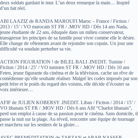
deux soldats gardant le mur. L’un deux remarque la main… Inspiré
d’un fait réel.
ABI LAAZIZ de RANDA MAROUFI Maroc – France / Fiction /
2013 / 15’ / VO marocain ST FR / .MOV HD / Dès 14 ans Nada,
jeune étudiante de 22 ans, éduquée dans un milieu conservateur,
transgresse les principes de sa famille pour vivre comme elle le désire.
Elle change de vêtements avant de rejoindre son copain. Un jour une
difficulté va soudain perturber sa vie.
ACTION FIGURATION ! de BILEL BALI .INEDIT. Tunisie /
Fiction / 2014 / 25’ / VO tunisien ST FR / .MOV HD / Dès 10 ans
Feten, jeune figurante du cinéma et de la télévision, cache un rêve de
comédienne qu’elle souhaite réaliser. Malgré les codes imposés par son
petit frère et le poids du regard des voisins, elle décide d’écouter sa
voix intérieure…
AFIF de JULIEN KOBERSY .INEDIT. Liban / Fiction / 2014 / 15’ /
VO libanais ST FR / .MOV HD / Dès 6 ans Afif “Charlot libanais”,
perd son emploi à cause de sa passion pour le cinéma. Sans domicile, il
passe la nuit sur la plage. Au réveil, rencontre une équipe de tournage
et marchera sur les sentiers de la gloire…
AVEC PREMEDITATION de TARZAN et ARAB NASSER