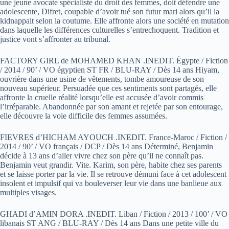
une jeune avocate spécialiste du droit des femmes, doit défendre une
adolescente, Difret, coupable d’avoir tué son futur mari alors qu’il la
kidnappait selon la coutume. Elle affronte alors une société en mutation
dans laquelle les différences culturelles s’entrechoquent. Tradition et
justice vont s’affronter au tribunal.
FACTORY GIRL de MOHAMED KHAN .INEDIT. Égypte / Fiction
/ 2014 / 90’ / VO égyptien ST FR / BLU-RAY / Dès 14 ans Hiyam,
ouvrière dans une usine de vêtements, tombe amoureuse de son
nouveau supérieur. Persuadée que ces sentiments sont partagés, elle
affronte la cruelle réalité lorsqu’elle est accusée d’avoir commis
l’irréparable. Abandonnée par son amant et rejetée par son entourage,
elle découvre la voie difficile des femmes assumées.
FIEVRES d’HICHAM AYOUCH .INEDIT. France-Maroc / Fiction /
2014 / 90’ / VO français / DCP / Dès 14 ans Déterminé, Benjamin
décide à 13 ans d’aller vivre chez son père qu’il ne connaît pas.
Benjamin veut grandir. Vite. Karim, son père, habite chez ses parents
et se laisse porter par la vie. Il se retrouve démuni face à cet adolescent
insolent et impulsif qui va bouleverser leur vie dans une banlieue aux
multiples visages.
GHADI d’AMIN DORA .INEDIT. Liban / Fiction / 2013 / 100’ / VO
libanais ST ANG / BLU-RAY / Dès 14 ans Dans une petite ville du