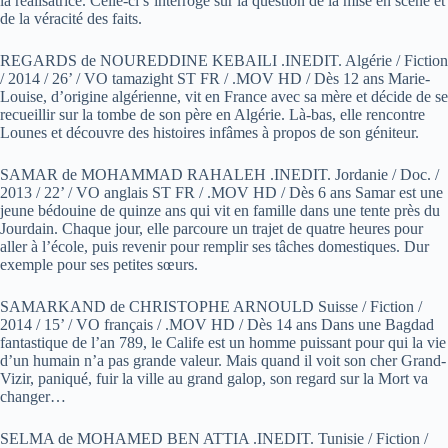
la réalisatrice. Celle-ci s’interroge sur la question de la mise en scène et
de la véracité des faits.
REGARDS de NOUREDDINE KEBAILI .INEDIT. Algérie / Fiction
/ 2014 / 26’ / VO tamazight ST FR / .MOV HD / Dès 12 ans Marie-
Louise, d’origine algérienne, vit en France avec sa mère et décide de se
recueillir sur la tombe de son père en Algérie. Là-bas, elle rencontre
Lounes et découvre des histoires infâmes à propos de son géniteur.
SAMAR de MOHAMMAD RAHALEH .INEDIT. Jordanie / Doc. /
2013 / 22’ / VO anglais ST FR / .MOV HD / Dès 6 ans Samar est une
jeune bédouine de quinze ans qui vit en famille dans une tente près du
Jourdain. Chaque jour, elle parcoure un trajet de quatre heures pour
aller à l’école, puis revenir pour remplir ses tâches domestiques. Dur
exemple pour ses petites sœurs.
SAMARKAND de CHRISTOPHE ARNOULD Suisse / Fiction /
2014 / 15’ / VO français / .MOV HD / Dès 14 ans Dans une Bagdad
fantastique de l’an 789, le Calife est un homme puissant pour qui la vie
d’un humain n’a pas grande valeur. Mais quand il voit son cher Grand-
Vizir, paniqué, fuir la ville au grand galop, son regard sur la Mort va
changer…
SELMA de MOHAMED BEN ATTIA .INEDIT. Tunisie / Fiction /