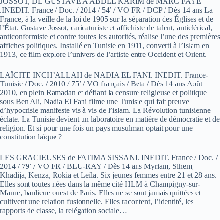
JOSSOT, DE GUSTAVE A ABDEL KARIM de MARC FAYE
.INEDIT. France / Doc. / 2014 / 54’ / VO FR / DCP / Dès 14 ans La
France, à la veille de la loi de 1905 sur la séparation des Églises et de
l’État. Gustave Jossot, caricaturiste et affichiste de talent, anticlérical,
anticonformiste et contre toutes les autorités, réalise l’une des premières
affiches politiques. Installé en Tunisie en 1911, converti à l’Islam en
1913, ce film explore l’univers de l’artiste entre Occident et Orient.
LAÏCITE INCH’ALLAH de NADIA EL FANI. INEDIT. France-
Tunisie / Doc. / 2010 / 75’ / VO français / Beta / Dès 14 ans Août
2010, en plein Ramadan et défiant la censure religieuse et politique
sous Ben Ali, Nadia El Fani filme une Tunisie qui fait preuve
d’hypocrisie manifeste vis à vis de l’islam. La Révolution tunisienne
éclate. La Tunisie devient un laboratoire en matière de démocratie et de
religion. Et si pour une fois un pays musulman optait pour une
constitution laïque ?
LES GRACIEUSES de FATIMA SISSANI. INEDIT. France / Doc. /
2014 / 79’ / VO FR / BLU-RAY / Dès 14 ans Myriam, Sihem,
Khadija, Kenza, Rokia et Leïla. Six jeunes femmes entre 21 et 28 ans.
Elles sont toutes nées dans la même cité HLM à Champigny-sur-
Marne, banlieue ouest de Paris. Elles ne se sont jamais quittées et
cultivent une relation fusionnelle. Elles racontent, l’identité, les
rapports de classe, la relégation sociale…