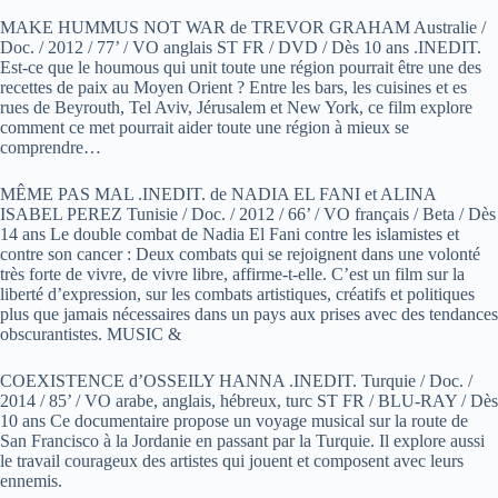
MAKE HUMMUS NOT WAR de TREVOR GRAHAM Australie /
Doc. / 2012 / 77’ / VO anglais ST FR / DVD / Dès 10 ans .INEDIT.
Est-ce que le houmous qui unit toute une région pourrait être une des
recettes de paix au Moyen Orient ? Entre les bars, les cuisines et es
rues de Beyrouth, Tel Aviv, Jérusalem et New York, ce film explore
comment ce met pourrait aider toute une région à mieux se
comprendre…
MÊME PAS MAL .INEDIT. de NADIA EL FANI et ALINA
ISABEL PEREZ Tunisie / Doc. / 2012 / 66’ / VO français / Beta / Dès
14 ans Le double combat de Nadia El Fani contre les islamistes et
contre son cancer : Deux combats qui se rejoignent dans une volonté
très forte de vivre, de vivre libre, affirme-t-elle. C’est un film sur la
liberté d’expression, sur les combats artistiques, créatifs et politiques
plus que jamais nécessaires dans un pays aux prises avec des tendances
obscurantistes. MUSIC &
COEXISTENCE d’OSSEILY HANNA .INEDIT. Turquie / Doc. /
2014 / 85’ / VO arabe, anglais, hébreux, turc ST FR / BLU-RAY / Dès
10 ans Ce documentaire propose un voyage musical sur la route de
San Francisco à la Jordanie en passant par la Turquie. Il explore aussi
le travail courageux des artistes qui jouent et composent avec leurs
ennemis.