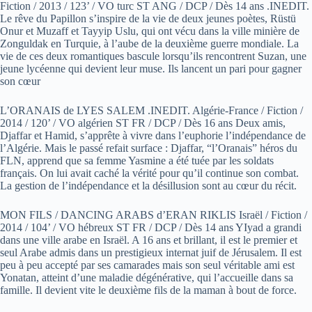
Fiction / 2013 / 123’ / VO turc ST ANG / DCP / Dès 14 ans .INEDIT.
Le rêve du Papillon s’inspire de la vie de deux jeunes poètes, Rüstü
Onur et Muzaff et Tayyip Uslu, qui ont vécu dans la ville minière de
Zonguldak en Turquie, à l’aube de la deuxième guerre mondiale. La
vie de ces deux romantiques bascule lorsqu’ils rencontrent Suzan, une
jeune lycéenne qui devient leur muse. Ils lancent un pari pour gagner
son cœur
L’ORANAIS de LYES SALEM .INEDIT. Algérie-France / Fiction /
2014 / 120’ / VO algérien ST FR / DCP / Dès 16 ans Deux amis,
Djaffar et Hamid, s’apprête à vivre dans l’euphorie l’indépendance de
l’Algérie. Mais le passé refait surface : Djaffar, “l’Oranais” héros du
FLN, apprend que sa femme Yasmine a été tuée par les soldats
français. On lui avait caché la vérité pour qu’il continue son combat.
La gestion de l’indépendance et la désillusion sont au cœur du récit.
MON FILS / DANCING ARABS d’ERAN RIKLIS Israël / Fiction /
2014 / 104’ / VO hébreux ST FR / DCP / Dès 14 ans YIyad a grandi
dans une ville arabe en Israël. A 16 ans et brillant, il est le premier et
seul Arabe admis dans un prestigieux internat juif de Jérusalem. Il est
peu à peu accepté par ses camarades mais son seul véritable ami est
Yonatan, atteint d’une maladie dégénérative, qui l’accueille dans sa
famille. Il devient vite le deuxième fils de la maman à bout de force.