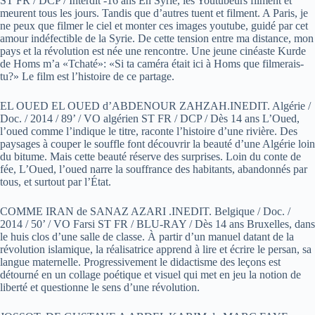
ST FR / DCP / Interdit -16 ans En Syrie, les Youtubeurs filment et
meurent tous les jours. Tandis que d’autres tuent et filment. A Paris, je
ne peux que filmer le ciel et monter ces images youtube, guidé par cet
amour indéfectible de la Syrie. De cette tension entre ma distance, mon
pays et la révolution est née une rencontre. Une jeune cinéaste Kurde
de Homs m’a «Tchaté»: «Si ta caméra était ici à Homs que filmerais-
tu?» Le film est l’histoire de ce partage.
EL OUED EL OUED d’ABDENOUR ZAHZAH.INEDIT. Algérie /
Doc. / 2014 / 89’ / VO algérien ST FR / DCP / Dès 14 ans L’Oued,
l’oued comme l’indique le titre, raconte l’histoire d’une rivière. Des
paysages à couper le souffle font découvrir la beauté d’une Algérie loin
du bitume. Mais cette beauté réserve des surprises. Loin du conte de
fée, L’Oued, l’oued narre la souffrance des habitants, abandonnés par
tous, et surtout par l’État.
COMME IRAN de SANAZ AZARI .INEDIT. Belgique / Doc. /
2014 / 50’ / VO Farsi ST FR / BLU-RAY / Dès 14 ans Bruxelles, dans
le huis clos d’une salle de classe. À partir d’un manuel datant de la
révolution islamique, la réalisatrice apprend à lire et écrire le persan, sa
langue maternelle. Progressivement le didactisme des leçons est
détourné en un collage poétique et visuel qui met en jeu la notion de
liberté et questionne le sens d’une révolution.