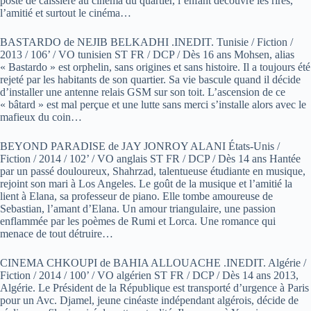
poste de caissière au cinéma du quartier, l’enfant découvre les rires,
l’amitié et surtout le cinéma…
BASTARDO de NEJIB BELKADHI .INEDIT. Tunisie / Fiction /
2013 / 106’ / VO tunisien ST FR / DCP / Dès 16 ans Mohsen, alias
« Bastardo » est orphelin, sans origines et sans histoire. Il a toujours été
rejeté par les habitants de son quartier. Sa vie bascule quand il décide
d’installer une antenne relais GSM sur son toit. L’ascension de ce
« bâtard » est mal perçue et une lutte sans merci s’installe alors avec le
mafieux du coin…
BEYOND PARADISE de JAY JONROY ALANI États-Unis /
Fiction / 2014 / 102’ / VO anglais ST FR / DCP / Dès 14 ans Hantée
par un passé douloureux, Shahrzad, talentueuse étudiante en musique,
rejoint son mari à Los Angeles. Le goût de la musique et l’amitié la
lient à Elana, sa professeur de piano. Elle tombe amoureuse de
Sebastian, l’amant d’Elana. Un amour triangulaire, une passion
enflammée par les poèmes de Rumi et Lorca. Une romance qui
menace de tout détruire…
CINEMA CHKOUPI de BAHIA ALLOUACHE .INEDIT. Algérie /
Fiction / 2014 / 100’ / VO algérien ST FR / DCP / Dès 14 ans 2013,
Algérie. Le Président de la République est transporté d’urgence à Paris
pour un Avc. Djamel, jeune cinéaste indépendant algérois, décide de