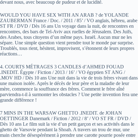
devant nous, avec beaucoup de pudeur et de lucidité.
WOULD YOU HAVE SEX WITH AN ARAB ? de YOLANDE
ZAUBERMAN France / Doc. / 2011 / 85’ / VO anglais, hébreu, arabe
ST FR / DVD / Dès 16 ans Un voyage dans la nuit, de rencontres en
rencontres, des bars de Tel-Aviv aux ruelles de Jérusalem. Des Juifs,
des Arabes, tous citoyens d’un même pays. Israël. Aucun mur ne les
sépare. Une simple question vient prendre tout le monde par surprise.
Troublés, tous rient, hésitent, improvisent, s’étonnent de leurs propres
réactions…
4. COURTS MÉTRAGES 3 CANDLES d’AHMED FOUAD
.INEDIT. Égypte / Fiction / 2013 / 16’ / VO égyptien ST ANG /
.MOV HD / Dès 10 ans Une nuit dans la vie de trois frères vivant dans
une maison isolée. Après le décès de leur père et la maladie de leur
mère, commence la souffrance des frères. Comment le frère aîné
parviendra-t-il à surmonter les obstacles ? Une petite invention fera une
grande différence !
7 MINS IN THE WARSAW GHETTO .INEDIT. de JOHAN
OETTINGER Danemark / Fiction / 2012 / 8’ / VO ST FR / DVD /
Dès 10 ans Le film suit la vie d’un petit garçon et ses activités dans le
ghetto de Varsovie pendant la Shoah. A travers un trou de mur, une
main cherche désespérément à prendre une carotte pourrie posée entre