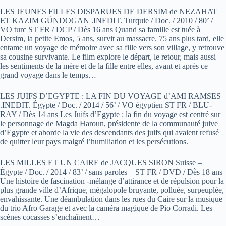
LES JEUNES FILLES DISPARUES DE DERSIM de NEZAHAT
ET KAZIM GÜNDOGAN .INEDIT. Turquie / Doc. / 2010 / 80’ /
VO turc ST FR / DCP / Dès 16 ans Quand sa famille est tuée à
Dersim, la petite Emos, 5 ans, survit au massacre. 75 ans plus tard, elle
entame un voyage de mémoire avec sa fille vers son village, y retrouve
sa cousine survivante. Le film explore le départ, le retour, mais aussi
les sentiments de la mère et de la fille entre elles, avant et après ce
grand voyage dans le temps…
LES JUIFS D’EGYPTE : LA FIN DU VOYAGE d’AMI RAMSES
.INEDIT. Égypte / Doc. / 2014 / 56’ / VO égyptien ST FR / BLU-
RAY / Dès 14 ans Les Juifs d’Egypte : la fin du voyage est centré sur
le personnage de Magda Haroun, présidente de la communauté juive
d’Egypte et aborde la vie des descendants des juifs qui avaient refusé
de quitter leur pays malgré l’humiliation et les persécutions.
LES MILLES ET UN CAIRE de JACQUES SIRON Suisse –
Égypte / Doc. / 2014 / 83’ / sans paroles – ST FR / DVD / Dès 18 ans
Une histoire de fascination -mélange d’attirance et de répulsion pour la
plus grande ville d’Afrique, mégalopole bruyante, polluée, surpeuplée,
envahissante. Une déambulation dans les rues du Caire sur la musique
du trio Afro Garage et avec la caméra magique de Pio Corradi. Les
scènes cocasses s’enchaînent…