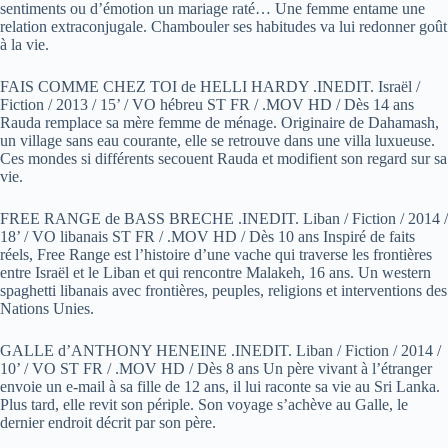
sentiments ou d’émotion un mariage raté… Une femme entame une
relation extraconjugale. Chambouler ses habitudes va lui redonner goût
à la vie.
FAIS COMME CHEZ TOI de HELLI HARDY .INEDIT. Israël /
Fiction / 2013 / 15’ / VO hébreu ST FR / .MOV HD / Dès 14 ans
Rauda remplace sa mère femme de ménage. Originaire de Dahamash,
un village sans eau courante, elle se retrouve dans une villa luxueuse.
Ces mondes si différents secouent Rauda et modifient son regard sur sa
vie.
FREE RANGE de BASS BRECHE .INEDIT. Liban / Fiction / 2014 /
18’ / VO libanais ST FR / .MOV HD / Dès 10 ans Inspiré de faits
réels, Free Range est l’histoire d’une vache qui traverse les frontières
entre Israël et le Liban et qui rencontre Malakeh, 16 ans. Un western
spaghetti libanais avec frontières, peuples, religions et interventions des
Nations Unies.
GALLE d’ANTHONY HENEINE .INEDIT. Liban / Fiction / 2014 /
10’ / VO ST FR / .MOV HD / Dès 8 ans Un père vivant à l’étranger
envoie un e-mail à sa fille de 12 ans, il lui raconte sa vie au Sri Lanka.
Plus tard, elle revit son périple. Son voyage s’achève au Galle, le
dernier endroit décrit par son père.