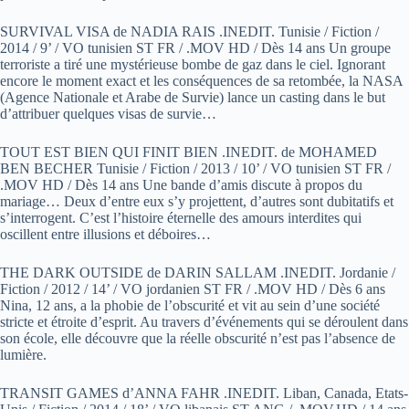
SURVIVAL VISA de NADIA RAIS .INEDIT. Tunisie / Fiction /
2014 / 9’ / VO tunisien ST FR / .MOV HD / Dès 14 ans Un groupe
terroriste a tiré une mystérieuse bombe de gaz dans le ciel. Ignorant
encore le moment exact et les conséquences de sa retombée, la NASA
(Agence Nationale et Arabe de Survie) lance un casting dans le but
d’attribuer quelques visas de survie…
TOUT EST BIEN QUI FINIT BIEN .INEDIT. de MOHAMED
BEN BECHER Tunisie / Fiction / 2013 / 10’ / VO tunisien ST FR /
.MOV HD / Dès 14 ans Une bande d’amis discute à propos du
mariage… Deux d’entre eux s’y projettent, d’autres sont dubitatifs et
s’interrogent. C’est l’histoire éternelle des amours interdites qui
oscillent entre illusions et déboires…
THE DARK OUTSIDE de DARIN SALLAM .INEDIT. Jordanie /
Fiction / 2012 / 14’ / VO jordanien ST FR / .MOV HD / Dès 6 ans
Nina, 12 ans, a la phobie de l’obscurité et vit au sein d’une société
stricte et étroite d’esprit. Au travers d’événements qui se déroulent dans
son école, elle découvre que la réelle obscurité n’est pas l’absence de
lumière.
TRANSIT GAMES d’ANNA FAHR .INEDIT. Liban, Canada, Etats-