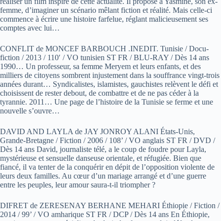
réaliser un film inspiré de cette actualité. Il propose à Yasmine, son ex-
femme, d’imaginer un scénario mêlant fiction et réalité. Mais celle-ci
commence à écrire une histoire farfelue, réglant malicieusement ses
comptes avec lui…
CONFLIT de MONCEF BARBOUCH .INEDIT. Tunisie / Docu-
fiction / 2013 / 110′ / VO tunisien ST FR / BLU-RAY / Dès 14 ans
1990… Un professeur, sa femme Meryem et leurs enfants, et des
milliers de citoyens sombrent injustement dans la souffrance vingt-trois
années durant… Syndicalistes, islamistes, gauchistes relèvent le défi et
choisissent de rester debout, de combattre et de ne pas céder à la
tyrannie. 2011… Une page de l’histoire de la Tunisie se ferme et une
nouvelle s’ouvre…
DAVID AND LAYLA de JAY JONROY ALANI États-Unis,
Grande-Bretagne / Fiction / 2006 / 108’ / VO anglais ST FR / DVD /
Dès 14 ans David, journaliste télé, a le coup de foudre pour Layla,
mystérieuse et sensuelle danseuse orientale, et réfugiée. Bien que
fiancé, il va tenter de la conquérir en dépit de l’opposition violente de
leurs deux familles. Au cœur d’un mariage arrangé et d’une guerre
entre les peuples, leur amour saura-t-il triompher ?
DIFRET de ZERESENAY BERHANE MEHARI Éthiopie / Fiction /
2014 / 99’ / VO amharique ST FR / DCP / Dès 14 ans En Éthiopie,