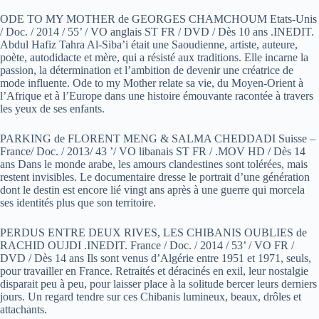
ODE TO MY MOTHER de GEORGES CHAMCHOUM Etats-Unis
/ Doc. / 2014 / 55’ / VO anglais ST FR / DVD / Dès 10 ans .INEDIT.
Abdul Hafiz Tahra Al-Siba’i était une Saoudienne, artiste, auteure,
poète, autodidacte et mère, qui a résisté aux traditions. Elle incarne la
passion, la détermination et l’ambition de devenir une créatrice de
mode influente. Ode to my Mother relate sa vie, du Moyen-Orient à
l’Afrique et à l’Europe dans une histoire émouvante racontée à travers
les yeux de ses enfants.
PARKING de FLORENT MENG & SALMA CHEDDADI Suisse –
France/ Doc. / 2013/ 43 ’/ VO libanais ST FR / .MOV HD / Dès 14
ans Dans le monde arabe, les amours clandestines sont tolérées, mais
restent invisibles. Le documentaire dresse le portrait d’une génération
dont le destin est encore lié vingt ans après à une guerre qui morcela
ses identités plus que son territoire.
PERDUS ENTRE DEUX RIVES, LES CHIBANIS OUBLIES de
RACHID OUJDI .INEDIT. France / Doc. / 2014 / 53’ / VO FR /
DVD / Dès 14 ans Ils sont venus d’Algérie entre 1951 et 1971, seuls,
pour travailler en France. Retraités et déracinés en exil, leur nostalgie
disparait peu à peu, pour laisser place à la solitude bercer leurs derniers
jours. Un regard tendre sur ces Chibanis lumineux, beaux, drôles et
attachants.