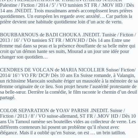
Palestine / Fiction / 2014 / 5’ / VO tunisien ST FR / .MOV HD / Dès
14 ans .INEDIT. Trois musulmans armés accomplissent leurs prières
quotidiennes. Un européen les regarde avec anxiété… Car parfois la
prière devient une habitude quotidienne loin d’un acte de vertu.
BOURBARNOUS de BADI CHOUKA .INEDIT. Tunisie / Fiction /
2013 / 16’ / VO tunisien ST FR / MOV.HD / Dès 14 ans Entre une
femme mal dans sa peau et la présence étouffante de sa belle mère qui
croit qu’un démon hante ses nuits, Mourad a un jour une idée pour
changer son quotidien…
CENDRES DE VOLCAN de MARIA NICOLLIER Suisse/ Fiction/
2014/ 16’/ VO FR/ DCP/ Dès 10 ans En Suisse romande, à Valangin,
un richissime Marocain souhaite ériger un mausolée à la mémoire de sa
femme originaire de ce lieu. Son projet heurte l’austérité protestante de
sa belle-sœur. Derrière la comédie, le film raconte le chemin d’un deuil
partagé.
COLOR SEPARATION de YOAV PARISH .INEDIT. Suisse /
Fiction / 2013 / 8’ / VO suisse-allemand, ST FR / .MOV HD / Dès 10
ans Un Tamoul ramène ses bouteilles vides au collecteur de verre. Les
différents conteneurs lui posent un problème qu’il résout avec
élégance. Mais il a oublié qu’en Suisse, on est … un brin tatillon.