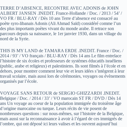
TERRE D’ABSENCE, RECONTRE AVEC ADONIS de JOHN
ALBERT JANSEN .INEDIT. France-Hollande / Doc. / 2013 / 54’ /
VO FR / BLU-RAY / Dès 10 ans Terre d’absence est consacré au
poète syro-libanais Adonis (Ali Ahmad Saïd) considéré comme l’un
des plus importants poètes vivant du monde arabe. Il retrace son
parcours depuis sa naissance, le 1er janvier 1930, dans un village du
nord de la Syrie.
THIS IS MY LAND de TAMARA ERDE .INEDIT. France / Doc. /
2014 / 93’ / VO français / BLU-RAY / Dès 14 ans Le film entrelace
l’histoire de six écoles et professeurs de systèmes éducatifs israéliens
(public, arabe et religieux) et palestiniens. Ils sont filmés à l’école et en
dehors, pour montrer comment leur vie et leurs idées s’intègrent à leur
travail scolaire, mais aussi lors de cérémonies, voyages ou évènements
organisés par l’école.
VOYAGE SANS RETOUR de SERGIO GHIZZARDI .INEDIT.
Belgique / Doc. / 2014 / 33’ / VO marocain ST FR / DVD / Dès 14
ans Un voyage au coeur de la population immigrée du troisième âge
d’origine marocaine ou turque. Leurs récits de vie posent de
nombreuses questions : sur nous-mêmes, sur l’histoire de la Belgique,
mais aussi sur la reconnaissance à avoir à l’égard de ces immigrés de
l’ombre, qui ont déposé ici leurs valises et les ouvrent aujourd’hui