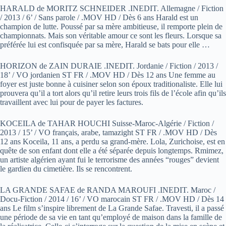
HARALD de MORITZ SCHNEIDER .INEDIT. Allemagne / Fiction
/ 2013 / 6’ / Sans parole / .MOV HD / Dès 6 ans Harald est un
champion de lutte. Poussé par sa mère ambitieuse, il remporte plein de
championnats. Mais son véritable amour ce sont les fleurs. Lorsque sa
préférée lui est confisquée par sa mère, Harald se bats pour elle …
HORIZON de ZAIN DURAIE .INEDIT. Jordanie / Fiction / 2013 /
18’ / VO jordanien ST FR / .MOV HD / Dès 12 ans Une femme au
foyer est juste bonne à cuisiner selon son époux traditionaliste. Elle lui
prouvera qu’il a tort alors qu’il retire leurs trois fils de l’école afin qu’ils
travaillent avec lui pour de payer les factures.
KOCEILA de TAHAR HOUCHI Suisse-Maroc-Algérie / Fiction /
2013 / 15’ / VO français, arabe, tamazight ST FR / .MOV HD / Dès
12 ans Koceila, 11 ans, a perdu sa grand-mère. Lola, Zurichoise, est en
quête de son enfant dont elle a été séparée depuis longtemps. Rmimez,
un artiste algérien ayant fui le terrorisme des années “rouges” devient
le gardien du cimetière. Ils se rencontrent.
LA GRANDE SAFAE de RANDA MAROUFI .INEDIT. Maroc /
Docu-Fiction / 2014 / 16’ / VO marocain ST FR / .MOV HD / Dès 14
ans Le film s’inspire librement de La Grande Safae. Travesti, il a passé
une période de sa vie en tant qu’employé de maison dans la famille de