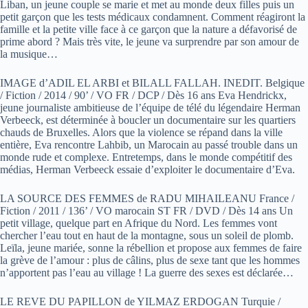
Liban, un jeune couple se marie et met au monde deux filles puis un
petit garçon que les tests médicaux condamnent. Comment réagiront la
famille et la petite ville face à ce garçon que la nature a défavorisé de
prime abord ? Mais très vite, le jeune va surprendre par son amour de
la musique…
IMAGE d’ADIL EL ARBI et BILALL FALLAH. INEDIT. Belgique
/ Fiction / 2014 / 90’ / VO FR / DCP / Dès 16 ans Eva Hendrickx,
jeune journaliste ambitieuse de l’équipe de télé du légendaire Herman
Verbeeck, est déterminée à boucler un documentaire sur les quartiers
chauds de Bruxelles. Alors que la violence se répand dans la ville
entière, Eva rencontre Lahbib, un Marocain au passé trouble dans un
monde rude et complexe. Entretemps, dans le monde compétitif des
médias, Herman Verbeeck essaie d’exploiter le documentaire d’Eva.
LA SOURCE DES FEMMES de RADU MIHAILEANU France /
Fiction / 2011 / 136’ / VO marocain ST FR / DVD / Dès 14 ans Un
petit village, quelque part en Afrique du Nord. Les femmes vont
chercher l’eau tout en haut de la montagne, sous un soleil de plomb.
Leïla, jeune mariée, sonne la rébellion et propose aux femmes de faire
la grève de l’amour : plus de câlins, plus de sexe tant que les hommes
n’apportent pas l’eau au village ! La guerre des sexes est déclarée…
LE REVE DU PAPILLON de YILMAZ ERDOGAN Turquie /