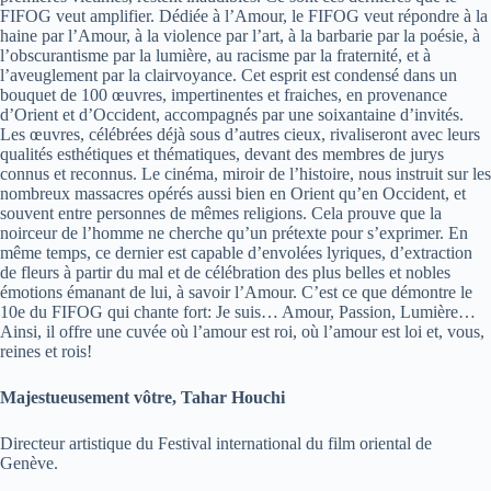
FIFOG veut amplifier. Dédiée à l’Amour, le FIFOG veut répondre à la
haine par l’Amour, à la violence par l’art, à la barbarie par la poésie, à
l’obscurantisme par la lumière, au racisme par la fraternité, et à
l’aveuglement par la clairvoyance. Cet esprit est condensé dans un
bouquet de 100 œuvres, impertinentes et fraiches, en provenance
d’Orient et d’Occident, accompagnés par une soixantaine d’invités.
Les œuvres, célébrées déjà sous d’autres cieux, rivaliseront avec leurs
qualités esthétiques et thématiques, devant des membres de jurys
connus et reconnus. Le cinéma, miroir de l’histoire, nous instruit sur les
nombreux massacres opérés aussi bien en Orient qu’en Occident, et
souvent entre personnes de mêmes religions. Cela prouve que la
noirceur de l’homme ne cherche qu’un prétexte pour s’exprimer. En
même temps, ce dernier est capable d’envolées lyriques, d’extraction
de fleurs à partir du mal et de célébration des plus belles et nobles
émotions émanant de lui, à savoir l’Amour. C’est ce que démontre le
10e du FIFOG qui chante fort: Je suis… Amour, Passion, Lumière…
Ainsi, il offre une cuvée où l’amour est roi, où l’amour est loi et, vous,
reines et rois!
Majestueusement vôtre, Tahar Houchi
Directeur artistique du Festival international du film oriental de
Genève.