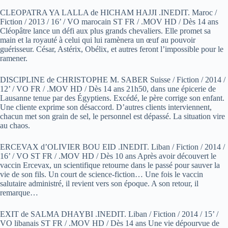
CLEOPATRA YA LALLA de HICHAM HAJJI .INEDIT. Maroc /
Fiction / 2013 / 16’ / VO marocain ST FR / .MOV HD / Dès 14 ans
Cléopâtre lance un défi aux plus grands chevaliers. Elle promet sa
main et la royauté à celui qui lui ramènera un œuf au pouvoir
guérisseur. César, Astérix, Obélix, et autres feront l’impossible pour le
ramener.
DISCIPLINE de CHRISTOPHE M. SABER Suisse / Fiction / 2014 /
12’ / VO FR / .MOV HD / Dès 14 ans 21h50, dans une épicerie de
Lausanne tenue par des Égyptiens. Excédé, le père corrige son enfant.
Une cliente exprime son désaccord. D’autres clients interviennent,
chacun met son grain de sel, le personnel est dépassé. La situation vire
au chaos.
ERCEVAX d’OLIVIER BOU EID .INEDIT. Liban / Fiction / 2014 /
16’ / VO ST FR / .MOV HD / Dès 10 ans Après avoir découvert le
vaccin Ercevax, un scientifique retourne dans le passé pour sauver la
vie de son fils. Un court de science-fiction… Une fois le vaccin
salutaire administré, il revient vers son époque. A son retour, il
remarque…
EXIT de SALMA DHAYBI .INEDIT. Liban / Fiction / 2014 / 15’ /
VO libanais ST FR / .MOV HD / Dès 14 ans Une vie dépourvue de