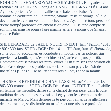
NODIJON de SHAHNEOYAJ CACOLY .INEDIT. Bangladesh /
Fiction / 2014 / 106’ / VO bangla ST ANG / BLU-RAY / Dès 14 ans
Ayan est porteur d’eau, il travaille sur le bateau de Faheh Ali, un
homme de cœur fortuné. Sa femme, Shamsi, reste au village, où elle
devient amie avec un vendeur de cheveux… Ayan, de retour, persuadé
d’être trompé prononce oralement le divorce… Il se rend compte de
son impair, mais ne pourra faire marche arrière, à moins que Shamsi
épouse Faheh…
SHEHERAZADE de SAEED NOURI .INEDIT. Iran / Fiction / 2013
/ 80’ / VO farsi ST FR / DCP / Dès 14 ans Téhéran, Iran. Shéhérazade,
sur le point d’accoucher, est conduite à l’hôpital par un policier qui
prévient sa famille, qui s’est déchirée et séparée cinq ans plus tôt.
Comment vont se passer les retrouvailles ? Un film sans concession où
le cinéaste dépeint les problèmes sociaux de son pays, le désir de
liberté des jeunes qui se heurtent aux lois du pays et de la famille.
THE SEA IS BEHIND d’HICHAM LASRI Maroc/ Fiction/ 2013/
86’/ VO marocain ST FR / DCP/ Dès 16 ans .INEDIT. Tarik s’habille
en femme, se maquille, danse sur le chariot de son père, dans la pure
tradition de ces hommes travestis qui égayaient les cérémonies de
mariage au Maroc. Mais derrière cette joie contrainte, cette allégresse
de circonstance, se dissimule un mal-être et une tristesse profonde…