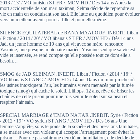
2013 / 13’ / VO tunisien ST FR / .MOV HD / Dès 14 ans Après la
mort accidentelle de son mari taximan, Selma décide de reprendre sa
vie en main en conduisant son taxi. Elle lutte au quotidien pour évoluer
vers un meilleur avenir pour sa fille et pour elle-même.
SILENCE EQUILATERAL de RANA MAALOUF .INEDIT. Liban
/ Fiction / 2014 / 20’ / VO libanais ST FR / .MOV HD / Dès 14 ans
Jad, un jeune homme de 19 ans qui vit avec sa mère, rencontre
Yasmine, une presque trentenaire mariée. Yasmine sent que sa vie est
vide et insensée, se rend compte qu’elle possède tout ce dont elle a
besoin…
SMOG de JAD SLEIMAN .INEDIT. Liban / Fiction / 2014 / 16’ /
VO libanais ST ANG / .MOV HD / 14 ans Dans un futur proche où
les usines intoxiquent l’air, les humains vivent menacés par la fumée
toxique (smog) qui cache le soleil. Lithops, 12 ans, rêve de briser les
chaînes de cette prison pour une fois sentir le soleil sur sa peau et
respirer l’air sain.
SPECIAL MARRIAGE d’EMAD NAJJAR .INEDIT. Syrie / Fiction
/ 2012 / 19’ / VO syrien ST ANG / .MOV HD / Dès 16 ans Une
femme s’apprête, sous le poids de la société et des pressions familiales,
à se marier avec son violeur qui accepte l’arrangement pour éviter la
prison… Pour ne pas subir une deuxième humiliation, elle décide de…