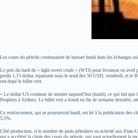
Les cours du pétrole continuaient de baisser lundi dans les échanges as
Le prix du baril de « light sweet crude » (WTI) pour livraison en avril
perdu 1,15 dollar, repassant sous le seuil des 50 USD, vendredi, et le B
ont dopé le billet vert.
« Le dollar US continue de monter aujourd’hui (lundi), ce qui fait que 
Prophets à Sydney. Le billet vert a bondi en fin de semaine dernière, att
Ce renforcement, qui se poursuivait lundi, est lié à la publication des 
5,5%.
Côté production, si le nombre de puits pétroliers en activité aux Etats
qui a accéléré la chute des cours du pétrole, qui vaut actuellement la moi