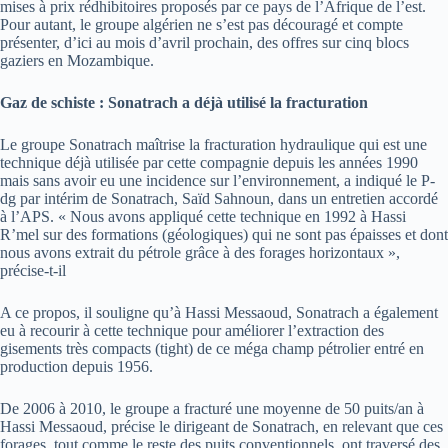
mises à prix rédhibitoires proposés par ce pays de l’Afrique de l’est.
Pour autant, le groupe algérien ne s’est pas découragé et compte
présenter, d’ici au mois d’avril prochain, des offres sur cinq blocs
gaziers en Mozambique.
Gaz de schiste : Sonatrach a déjà utilisé la fracturation
Le groupe Sonatrach maîtrise la fracturation hydraulique qui est une
technique déjà utilisée par cette compagnie depuis les années 1990
mais sans avoir eu une incidence sur l’environnement, a indiqué le P-
dg par intérim de Sonatrach, Saïd Sahnoun, dans un entretien accordé
à l’APS. « Nous avons appliqué cette technique en 1992 à Hassi
R’mel sur des formations (géologiques) qui ne sont pas épaisses et dont
nous avons extrait du pétrole grâce à des forages horizontaux »,
précise-t-il
A ce propos, il souligne qu’à Hassi Messaoud, Sonatrach a également
eu à recourir à cette technique pour améliorer l’extraction des
gisements très compacts (tight) de ce méga champ pétrolier entré en
production depuis 1956.
De 2006 à 2010, le groupe a fracturé une moyenne de 50 puits/an à
Hassi Messaoud, précise le dirigeant de Sonatrach, en relevant que ces
forages, tout comme le reste des puits conventionnels, ont traversé des