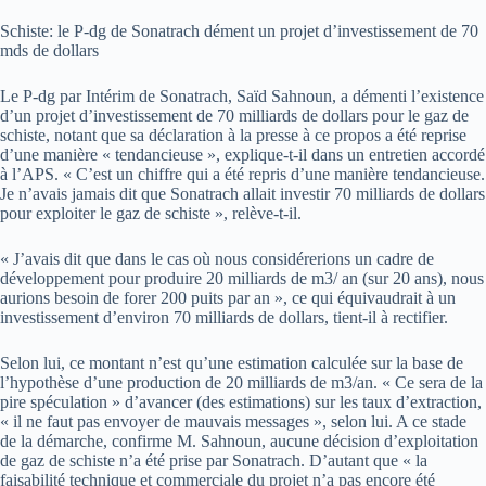
Schiste: le P-dg de Sonatrach dément un projet d’investissement de 70
mds de dollars
Le P-dg par Intérim de Sonatrach, Saïd Sahnoun, a démenti l’existence
d’un projet d’investissement de 70 milliards de dollars pour le gaz de
schiste, notant que sa déclaration à la presse à ce propos a été reprise
d’une manière « tendancieuse », explique-t-il dans un entretien accordé
à l’APS. « C’est un chiffre qui a été repris d’une manière tendancieuse.
Je n’avais jamais dit que Sonatrach allait investir 70 milliards de dollars
pour exploiter le gaz de schiste », relève-t-il.
« J’avais dit que dans le cas où nous considérerions un cadre de
développement pour produire 20 milliards de m3/ an (sur 20 ans), nous
aurions besoin de forer 200 puits par an », ce qui équivaudrait à un
investissement d’environ 70 milliards de dollars, tient-il à rectifier.
Selon lui, ce montant n’est qu’une estimation calculée sur la base de
l’hypothèse d’une production de 20 milliards de m3/an. « Ce sera de la
pire spéculation » d’avancer (des estimations) sur les taux d’extraction,
« il ne faut pas envoyer de mauvais messages », selon lui. A ce stade
de la démarche, confirme M. Sahnoun, aucune décision d’exploitation
de gaz de schiste n’a été prise par Sonatrach. D’autant que « la
faisabilité technique et commerciale du projet n’a pas encore été