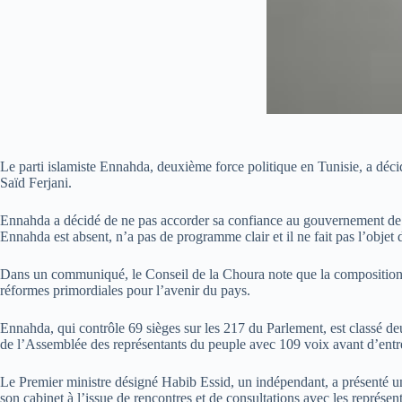
Le parti islamiste Ennahda, deuxième force politique en Tunisie, a déc
Saïd Ferjani.
Ennahda a décidé de ne pas accorder sa confiance au gouvernement de Hab
Ennahda est absent, n’a pas de programme clair et il ne fait pas l’objet d
Dans un communiqué, le Conseil de la Choura note que la composition d
réformes primordiales pour l’avenir du pays.
Ennahda, qui contrôle 69 sièges sur les 217 du Parlement, est classé d
de l’Assemblée des représentants du peuple avec 109 voix avant d’entre
Le Premier ministre désigné Habib Essid, un indépendant, a présenté u
son cabinet à l’issue de rencontres et de consultations avec les représ