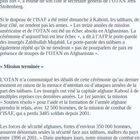
plus fort », a estimé de son côté le secrétaire général de l’OTAN Jens
Stoltenberg.
Si le drapeau de l’ISAF a été retiré dimanche à Kaboul, les talibans, de
leur côté, ne rendent pas les armes. « Les treize années de mission
américaine et de l’OTAN ont été un échec absolu en Afghanistan. La
cérémonie d’aujourd’hui est leur échec », a dit à l’AFP le porte-parole
des insurgés Zabihullah Mujahid. Le porte-parole des talibans a
également répété qu’ils ne tiendront « pas de pourparlers de paix en
présence de troupes de l’OTAN en Afghanistan ».
« Mission terminée »
L’OTAN n’a communiqué les détails de cette cérémonie qu’au dernier
moment en raison de la menace d’attentats ou d’attaques armées de la
part des talibans. Les insurgés ont visé la capitale afghane Kaboul à de
multiples reprises ces dernières années. Le 1er janvier, la mission
« Soutien résolu » pour l’aide et la formation de l’armée afghane
prendra le relais, avec 12 500 hommes, de la mission de combat de
l’ISAF, qui a perdu 3485 soldats depuis 2001.
Les forces de sécurité afghanes, fortes d’environ 350 000 hommes,
assurent désormais seules la sécurité face aux talibans, maîtres du pays
entre 1996 et 2001. « Dans quelques jours, notre mission de combat en