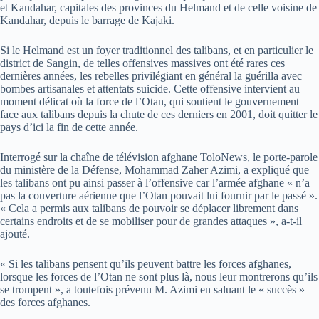
et Kandahar, capitales des provinces du Helmand et de celle voisine de
Kandahar, depuis le barrage de Kajaki.
Si le Helmand est un foyer traditionnel des talibans, et en particulier le
district de Sangin, de telles offensives massives ont été rares ces
dernières années, les rebelles privilégiant en général la guérilla avec
bombes artisanales et attentats suicide. Cette offensive intervient au
moment délicat où la force de l’Otan, qui soutient le gouvernement
face aux talibans depuis la chute de ces derniers en 2001, doit quitter le
pays d’ici la fin de cette année.
Interrogé sur la chaîne de télévision afghane ToloNews, le porte-parole
du ministère de la Défense, Mohammad Zaher Azimi, a expliqué que
les talibans ont pu ainsi passer à l’offensive car l’armée afghane « n’a
pas la couverture aérienne que l’Otan pouvait lui fournir par le passé ».
« Cela a permis aux talibans de pouvoir se déplacer librement dans
certains endroits et de se mobiliser pour de grandes attaques », a-t-il
ajouté.
« Si les talibans pensent qu’ils peuvent battre les forces afghanes,
lorsque les forces de l’Otan ne sont plus là, nous leur montrerons qu’ils
se trompent », a toutefois prévenu M. Azimi en saluant le « succès »
des forces afghanes.