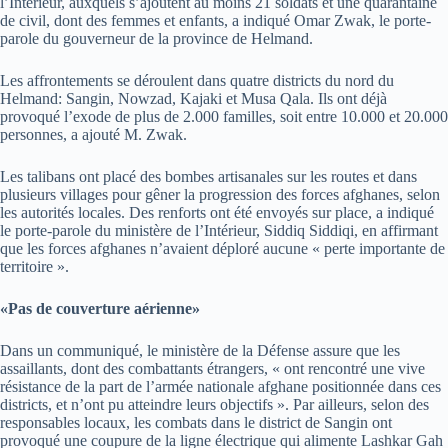
l’Intérieur, auxquels s’ajoutent au moins 21 soldats et une quarantaine
de civil, dont des femmes et enfants, a indiqué Omar Zwak, le porte-
parole du gouverneur de la province de Helmand.
Les affrontements se déroulent dans quatre districts du nord du
Helmand: Sangin, Nowzad, Kajaki et Musa Qala. Ils ont déjà
provoqué l’exode de plus de 2.000 familles, soit entre 10.000 et 20.000
personnes, a ajouté M. Zwak.
Les talibans ont placé des bombes artisanales sur les routes et dans
plusieurs villages pour gêner la progression des forces afghanes, selon
les autorités locales. Des renforts ont été envoyés sur place, a indiqué
le porte-parole du ministère de l’Intérieur, Siddiq Siddiqi, en affirmant
que les forces afghanes n’avaient déploré aucune « perte importante de
territoire ».
«Pas de couverture aérienne»
Dans un communiqué, le ministère de la Défense assure que les
assaillants, dont des combattants étrangers, « ont rencontré une vive
résistance de la part de l’armée nationale afghane positionnée dans ces
districts, et n’ont pu atteindre leurs objectifs ». Par ailleurs, selon des
responsables locaux, les combats dans le district de Sangin ont
provoqué une coupure de la ligne électrique qui alimente Lashkar Gah