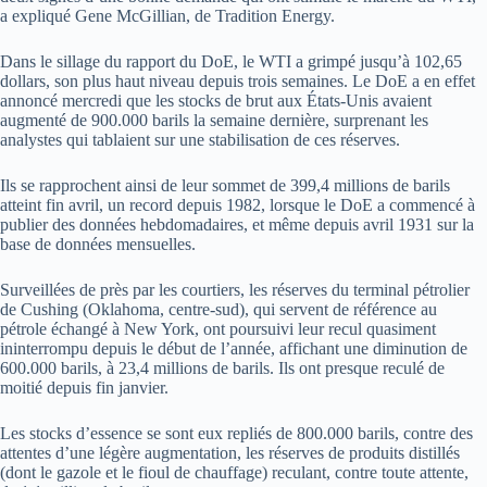
a expliqué Gene McGillian, de Tradition Energy.
Dans le sillage du rapport du DoE, le WTI a grimpé jusqu’à 102,65
dollars, son plus haut niveau depuis trois semaines. Le DoE a en effet
annoncé mercredi que les stocks de brut aux États-Unis avaient
augmenté de 900.000 barils la semaine dernière, surprenant les
analystes qui tablaient sur une stabilisation de ces réserves.
Ils se rapprochent ainsi de leur sommet de 399,4 millions de barils
atteint fin avril, un record depuis 1982, lorsque le DoE a commencé à
publier des données hebdomadaires, et même depuis avril 1931 sur la
base de données mensuelles.
Surveillées de près par les courtiers, les réserves du terminal pétrolier
de Cushing (Oklahoma, centre-sud), qui servent de référence au
pétrole échangé à New York, ont poursuivi leur recul quasiment
ininterrompu depuis le début de l’année, affichant une diminution de
600.000 barils, à 23,4 millions de barils. Ils ont presque reculé de
moitié depuis fin janvier.
Les stocks d’essence se sont eux repliés de 800.000 barils, contre des
attentes d’une légère augmentation, les réserves de produits distillés
(dont le gazole et le fioul de chauffage) reculant, contre toute attente,