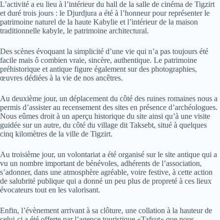
L’activité a eu lieu à l’intérieur du hall de la salle de cinéma de Tigzirt
et duré trois jours : le Djurdjura a été à l’honneur pour représenter le
patrimoine naturel de la haute Kabylie et l’intérieur de la maison
traditionnelle kabyle, le patrimoine architectural.
Des scènes évoquant la simplicité d’une vie qui n’a pas toujours été
facile mais ô combien vraie, sincère, authentique. Le patrimoine
préhistorique et antique figure également sur des photographies,
œuvres dédiées à la vie de nos ancêtres.
Au deuxième jour, un déplacement du côté des ruines romaines nous a
permis d’assister au recensement des sites en présence d’archéologues.
Nous eûmes droit à un aperçu historique du site ainsi qu’à une visite
guidée sur un autre, du côté du village dit Taksebt, situé à quelques
cinq kilomètres de la ville de Tigzirt.
Au troisième jour, un volontariat a été organisé sur le site antique qui a
vu un nombre important de bénévoles, adhérents de l’association,
s’adonner, dans une atmosphère agréable, voire festive, à cette action
de salubrité publique qui a donné un peu plus de propreté à ces lieux
évocateurs tout en les valorisant.
Enfin, l’évènement arrivant à sa clôture, une collation à la hauteur de
celui-ci a été offerte par l’agence touristique «Tafsut» que nous