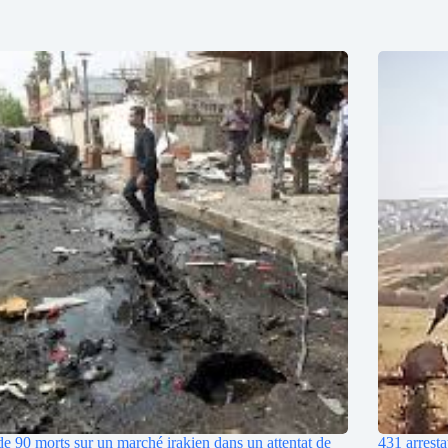
de 90 morts sur un marché irakien dans un attentat de
431 arresta