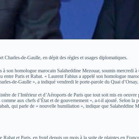
ort Charles-de-Gaulle, en dépit des règles et usages diplomatiques.
es à son homologue marocain Salaheddine Mezouar, soumis mercredi à un c
u entre Paris et Rabat. « Laurent Fabius a appelé son homologue marocain
t Charles-de-Gaulle », a indiqué vendredi le porte-parole du Quai d’Orsa
e de l’Intérieur et d’Aéroports de Paris que tout soit mis en oeuvre pou
s comme aux chefs d’État et de gouvernement », a-t-il ajouté. Selon la
bah, qui parle de « nouvelle humiliation », indique que Salaheddine Mez
Rabat et Paris, en froid depuis un mois à la suite de plaintes en France