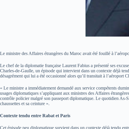
Le ministre des Affaires étrangères du Maroc avait été fouillé à l’aérop
Le chef de la diplomatie française Laurent Fabius a présenté ses excus
Charles-de-Gaulle, un épisode qui intervient dans un contexte déjà tend
désagrément qui lui a été occasionné alors qu’il transitait à l’aéropor
« Le ministre a immédiatement demandé aux service compétents duministèr
usages diplomatiques s’appliquant aux ministres des Affaires étrangère
contrôle policier malgré son passeport diplomatique. Le quotidien As-Sa
chaussettes et sa ceinture ».
Contexte tendu entre Rabat et Paris
Cet épisode peu diplomatique survient dans un contexte déjà tendu entre 