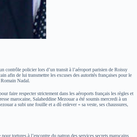
ontrôle policier lors d’un transit à l’aéroport parisien de Roissy
 afin de lui transmettre les excuses des autorités françaises pour le
y, Romain Nadal.
r faire respecter strictement dans les aéroports français les règles et
 presse marocaine, Salaheddine Mezouar a été soumis mercredi à un
ouar a subi une fouille et a dû enlever « sa veste, ses chaussures,
 pour tortures à l’encontre du patron des services secrets marocains