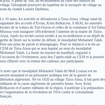
Kacha. A partir de 10h, un recueillement au carré des martyrs du
village Tafoughalt poursuivi du baptême de la mosquée du village au
nom du chahid Lounès Djebbara.
Le 19 mars, les activités se dérouleront à Tizra-Aissa, village natal du
signataire des accords d’Evian, Krim Belkacem. A 8h30, les autorités
locales de la wilaya de Tizi-Ouzou et celles de la commune d’Ait Yahia
Moussa vont inaugurer officiellement l’antenne de la mairie de Tizira-
Aissa. Après les invités seront invités à un recueillement et un dépôt de
gerbe de fleurs sur la tombe du défunt, le moudjahid Mohamed Talah.
Puis une prise de parole et témoignages. Pour se déplacer à la fin au
CEM de Tizra-Aissa qui se sera baptisé au nom du moudjahid
Mohamed Talah. La finale du tournoi du handball, organisé à
l’occasion de l’événement, aura lieu l’après-midi au CEM et la journée
sera clôturée avec la remise des cadeaux aux participants.
A noter que le moudjahid Mohamed Talah dit Moh Lounas est un
ancien moujahid et un prisonnier politique lors de la guerre de
libération algérienne. Né en 1920 au village Tizra-Aïssa, il fait parti des
militants de la cause algérienne de première heure. Avec Krim
Belkacem et d’autres militants de la région, il participe à la préparation
et l’organisation de la révolution de 1954 contre le colonialisme
français.