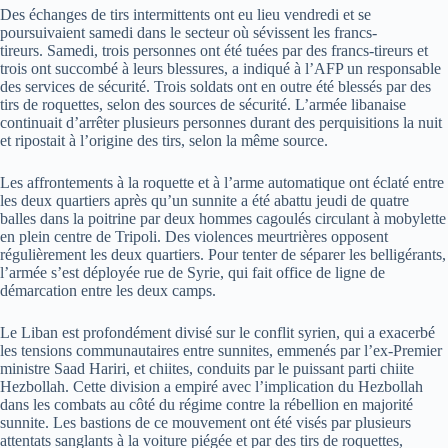
Des échanges de tirs intermittents ont eu lieu vendredi et se
poursuivaient samedi dans le secteur où sévissent les francs-
tireurs. Samedi, trois personnes ont été tuées par des francs-tireurs et
trois ont succombé à leurs blessures, a indiqué à l’AFP un responsable
des services de sécurité. Trois soldats ont en outre été blessés par des
tirs de roquettes, selon des sources de sécurité. L’armée libanaise
continuait d’arrêter plusieurs personnes durant des perquisitions la nuit
et ripostait à l’origine des tirs, selon la même source.
Les affrontements à la roquette et à l’arme automatique ont éclaté entre
les deux quartiers après qu’un sunnite a été abattu jeudi de quatre
balles dans la poitrine par deux hommes cagoulés circulant à mobylette
en plein centre de Tripoli. Des violences meurtrières opposent
régulièrement les deux quartiers. Pour tenter de séparer les belligérants,
l’armée s’est déployée rue de Syrie, qui fait office de ligne de
démarcation entre les deux camps.
Le Liban est profondément divisé sur le conflit syrien, qui a exacerbé
les tensions communautaires entre sunnites, emmenés par l’ex-Premier
ministre Saad Hariri, et chiites, conduits par le puissant parti chiite
Hezbollah. Cette division a empiré avec l’implication du Hezbollah
dans les combats au côté du régime contre la rébellion en majorité
sunnite. Les bastions de ce mouvement ont été visés par plusieurs
attentats sanglants à la voiture piégée et par des tirs de roquettes,