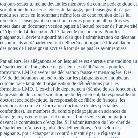
toujours soutenu, même devant les membres du comité pédagogique et
scientifique du master sciences du langage, que l’enseignant n’a pas
rendu ses notes en le sommant même lors de cette réunion de les lui
remettre. L’enseignant en question a remis pour une ultime fois ses
notes dans un document version papier à l’actuel recteur de l’université
d’Alger2 le 14 décembre 2013, la veille du concours. Pour les
plaignants, il devient aujourd’hui clair que l’administration du décanat
et son relais au département ont délibérément organisé l’invalidation
des notes de l’enseignant accusé à tort de ne pas les avoir remises.
Par ailleurs, les allégations selon lesquelles est entretue une tradition au
département de français de ne pas tenir les délibérations pour les
formations LMD s’avère une déclaration fausse et mensongère. Des
PV de délibérations ont été remis par les plaignants aux enquêteurs
comme trace tangible d’organisation de délibérations pour les
formations LMD. L’ex-chef de département (démise de ses fonctions),
la présidente du comité scientifique du département, la responsable du
doctorat sociodidactique, la responsable de filière de français, les
membres du comité de formation doctorale (toutes spécialités
confondues), les membres du comité pédagogique en sciences du
langage, reçus en groupe, ont commis d’une seule voie un parjure
devant la commission d’enquête. Si l’administration de l’ex-chef de
département n’a pas organisé des délibérations, c’est, selon les
plaignants, pour échapper au contrôle institué par le règlement