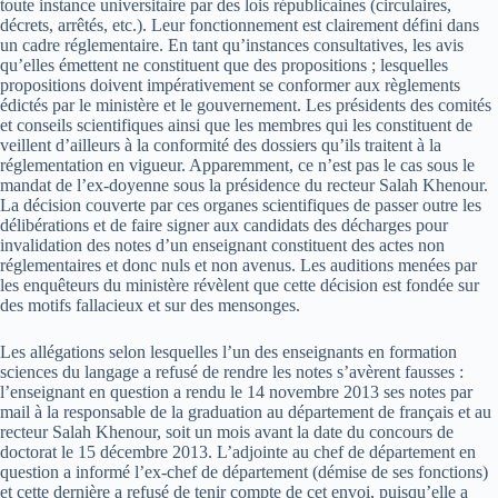
toute instance universitaire par des lois républicaines (circulaires,
décrets, arrêtés, etc.). Leur fonctionnement est clairement défini dans
un cadre réglementaire. En tant qu’instances consultatives, les avis
qu’elles émettent ne constituent que des propositions ; lesquelles
propositions doivent impérativement se conformer aux règlements
édictés par le ministère et le gouvernement. Les présidents des comités
et conseils scientifiques ainsi que les membres qui les constituent de
veillent d’ailleurs à la conformité des dossiers qu’ils traitent à la
réglementation en vigueur. Apparemment, ce n’est pas le cas sous le
mandat de l’ex-doyenne sous la présidence du recteur Salah Khenour.
La décision couverte par ces organes scientifiques de passer outre les
délibérations et de faire signer aux candidats des décharges pour
invalidation des notes d’un enseignant constituent des actes non
réglementaires et donc nuls et non avenus. Les auditions menées par
les enquêteurs du ministère révèlent que cette décision est fondée sur
des motifs fallacieux et sur des mensonges.
Les allégations selon lesquelles l’un des enseignants en formation
sciences du langage a refusé de rendre les notes s’avèrent fausses :
l’enseignant en question a rendu le 14 novembre 2013 ses notes par
mail à la responsable de la graduation au département de français et au
recteur Salah Khenour, soit un mois avant la date du concours de
doctorat le 15 décembre 2013. L’adjointe au chef de département en
question a informé l’ex-chef de département (démise de ses fonctions)
et cette dernière a refusé de tenir compte de cet envoi, puisqu’elle a