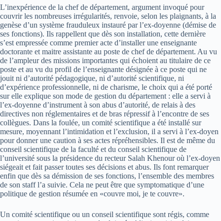
L’inexpérience de la chef de département, argument invoqué pour
couvrir les nombreuses irrégularités, renvoie, selon les plaignants, à la
genèse d’un système frauduleux instauré par l’ex-doyenne (démise de
ses fonctions). Ils rappellent que dès son installation, cette dernière
s’est empressée comme premier acte d’installer une enseignante
doctorante et maitre assistante au poste de chef de département. Au vu
de l’ampleur des missions importantes qui échoient au titulaire de ce
poste et au vu du profil de l’enseignante désignée à ce poste qui ne
jouit ni d’autorité pédagogique, ni d’autorité scientifique, ni
d’expérience professionnelle, ni de charisme, le choix qui a été porté
sur elle explique son mode de gestion du département : elle a servi à
l’ex-doyenne d’instrument à son abus d’autorité, de relais à des
directives non réglementaires et de bras répressif à l’encontre de ses
collègues. Dans la foulée, un comité scientifique a été installé sur
mesure, moyennant l’intimidation et l’exclusion, il a servi à l’ex-doyen
pour donner une caution à ses actes répréhensibles. Il est de même du
conseil scientifique de la faculté et du conseil scientifique de
l’université sous la présidence du recteur Salah Khenour où l’ex-doyen
siégeait et fait passer toutes ses décisions et abus. Ils font remarquer
enfin que dès sa démission de ses fonctions, l’ensemble des membres
de son staff l’a suivie. Cela ne peut être que symptomatique d’une
politique de gestion résumée en «couvre moi, je te couvre».
Un comité scientifique ou un conseil scientifique sont régis, comme