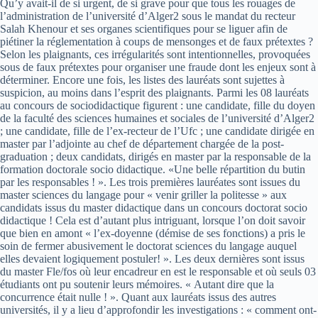
Qu’y avait-il de si urgent, de si grave pour que tous les rouages de
l’administration de l’université d’Alger2 sous le mandat du recteur
Salah Khenour et ses organes scientifiques pour se liguer afin de
piétiner la réglementation à coups de mensonges et de faux prétextes ?
Selon les plaignants, ces irrégularités sont intentionnelles, provoquées
sous de faux prétextes pour organiser une fraude dont les enjeux sont à
déterminer. Encore une fois, les listes des lauréats sont sujettes à
suspicion, au moins dans l’esprit des plaignants. Parmi les 08 lauréats
au concours de sociodidactique figurent : une candidate, fille du doyen
de la faculté des sciences humaines et sociales de l’université d’Alger2
; une candidate, fille de l’ex-recteur de l’Ufc ; une candidate dirigée en
master par l’adjointe au chef de département chargée de la post-
graduation ; deux candidats, dirigés en master par la responsable de la
formation doctorale socio didactique. «Une belle répartition du butin
par les responsables ! ». Les trois premières lauréates sont issues du
master sciences du langage pour « venir griller la politesse » aux
candidats issus du master didactique dans un concours doctorat socio
didactique ! Cela est d’autant plus intriguant, lorsque l’on doit savoir
que bien en amont « l’ex-doyenne (démise de ses fonctions) a pris le
soin de fermer abusivement le doctorat sciences du langage auquel
elles devaient logiquement postuler! ». Les deux dernières sont issus
du master Fle/fos où leur encadreur en est le responsable et où seuls 03
étudiants ont pu soutenir leurs mémoires. « Autant dire que la
concurrence était nulle ! ». Quant aux lauréats issus des autres
universités, il y a lieu d’approfondir les investigations : « comment ont-