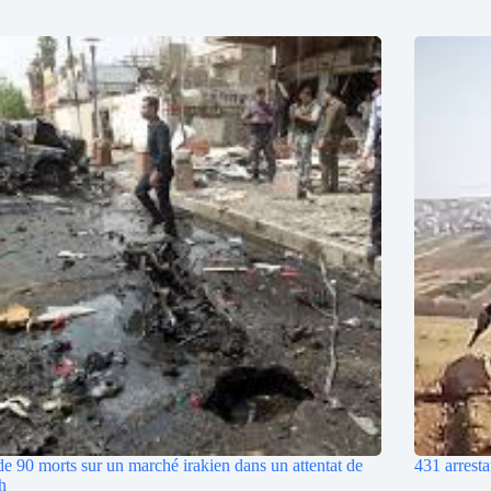
de 90 morts sur un marché irakien dans un attentat de
431 arresta
h