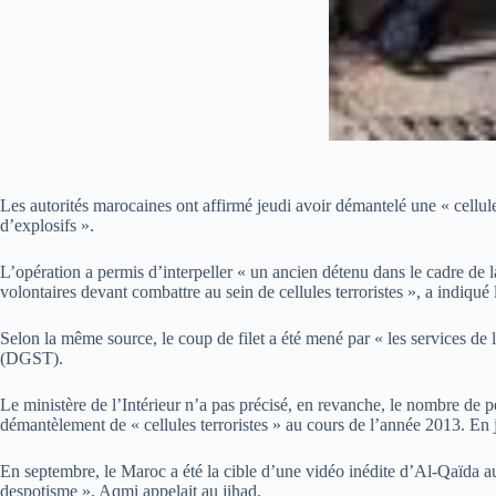
Les autorités marocaines ont affirmé jeudi avoir démantelé une « cellu
d’explosifs ».
L’opération a permis d’interpeller « un ancien détenu dans le cadre de l
volontaires devant combattre au sein de cellules terroristes », a indiqu
Selon la même source, le coup de filet a été mené par « les services de l
(DGST).
Le ministère de l’Intérieur n’a pas précisé, en revanche, le nombre de pe
démantèlement de « cellules terroristes » au cours de l’année 2013. En ja
En septembre, le Maroc a été la cible d’une vidéo inédite d’Al-Qaïda 
despotisme », Aqmi appelait au jihad.