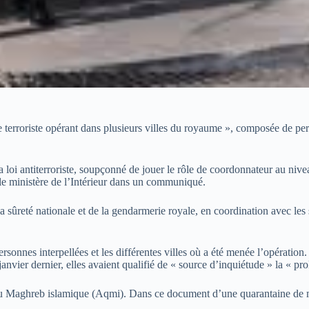
le terroriste opérant dans plusieurs villes du royaume », composée de p
a loi antiterroriste, soupçonné de jouer le rôle de coordonnateur au nive
é le ministère de l’Intérieur dans un communiqué.
a sûreté nationale et de la gendarmerie royale, en coordination avec les s
rsonnes interpellées et les différentes villes où a été menée l’opération
nvier dernier, elles avaient qualifié de « source d’inquiétude » la « pro
au Maghreb islamique (Aqmi). Dans ce document d’une quarantaine de mi