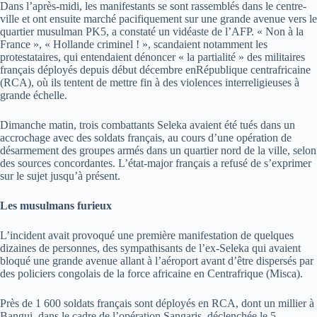
Dans l’après-midi, les manifestants se sont rassemblés dans le centre-
ville et ont ensuite marché pacifiquement sur une grande avenue vers le
quartier musulman PK5, a constaté un vidéaste de l’AFP. « Non à la
France », « Hollande criminel ! », scandaient notamment les
protestataires, qui entendaient dénoncer « la partialité » des militaires
français déployés depuis début décembre enRépublique centrafricaine
(RCA), où ils tentent de mettre fin à des violences interreligieuses à
grande échelle.
Dimanche matin, trois combattants Seleka avaient été tués dans un
accrochage avec des soldats français, au cours d’une opération de
désarmement des groupes armés dans un quartier nord de la ville, selon
des sources concordantes. L’état-major français a refusé de s’exprimer
sur le sujet jusqu’à présent.
Les musulmans furieux
L’incident avait provoqué une première manifestation de quelques
dizaines de personnes, des sympathisants de l’ex-Seleka qui avaient
bloqué une grande avenue allant à l’aéroport avant d’être dispersés par
des policiers congolais de la force africaine en Centrafrique (Misca).
Près de 1 600 soldats français sont déployés en RCA, dont un millier à
Bangui, dans le cadre de l’opération Sangaris, déclenchée le 5