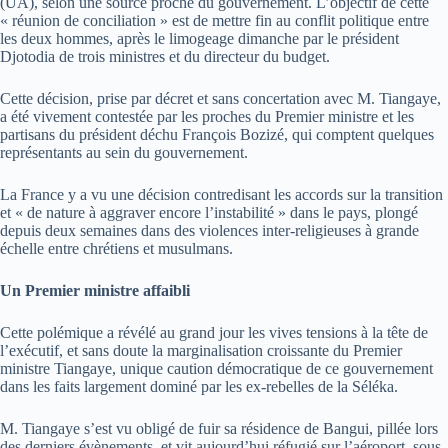
(UA), selon une source proche du gouvernement. L’objectif de cette
« réunion de conciliation » est de mettre fin au conflit politique entre
les deux hommes, après le limogeage dimanche par le président
Djotodia de trois ministres et du directeur du budget.
Cette décision, prise par décret et sans concertation avec M. Tiangaye,
a été vivement contestée par les proches du Premier ministre et les
partisans du président déchu François Bozizé, qui comptent quelques
représentants au sein du gouvernement.
La France y a vu une décision contredisant les accords sur la transition
et « de nature à aggraver encore l’instabilité » dans le pays, plongé
depuis deux semaines dans des violences inter-religieuses à grande
échelle entre chrétiens et musulmans.
Un Premier ministre affaibli
Cette polémique a révélé au grand jour les vives tensions à la tête de
l’exécutif, et sans doute la marginalisation croissante du Premier
ministre Tiangaye, unique caution démocratique de ce gouvernement
dans les faits largement dominé par les ex-rebelles de la Séléka.
M. Tiangaye s’est vu obligé de fuir sa résidence de Bangui, pillée lors
des derniers évènements, et vit aujourd’hui réfugié sur l’aéroport, sous