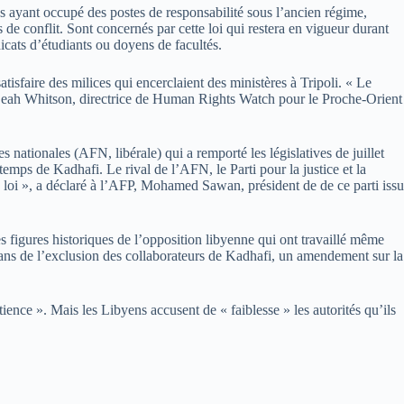
tés ayant occupé des postes de responsabilité sous l’ancien régime,
 conflit. Sont concernés par cette loi qui restera en vigueur durant
dicats d’étudiants ou doyens de facultés.
sfaire des milices qui encerclaient des ministères à Tripoli. « Le
 Leah Whitson, directrice de Human Rights Watch pour le Proche-Orient
 nationales (AFN, libérale) qui a remporté les législatives de juillet
emps de Kadhafi. Le rival de l’AFN, le Parti pour la justice et la
le loi », a déclaré à l’AFP, Mohamed Sawan, président de de ce parti issu
 des figures historiques de l’opposition libyenne qui ont travaillé même
ans de l’exclusion des collaborateurs de Kadhafi, un amendement sur la
ience ». Mais les Libyens accusent de « faiblesse » les autorités qu’ils