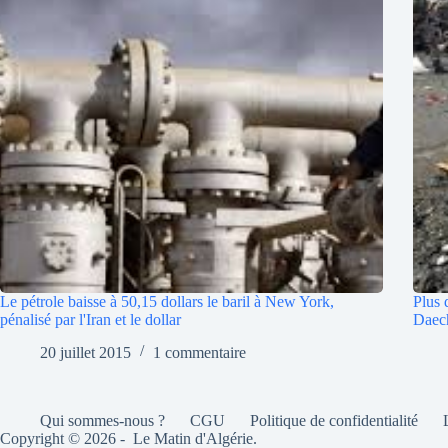
Le pétrole baisse à 50,15 dollars le baril à New York,
Plus 
pénalisé par l'Iran et le dollar
Daec
20 juillet 2015
1 commentaire
Qui sommes-nous ?
CGU
Politique de confidentialité
Copyright © 2026 - Le Matin d'Algérie.