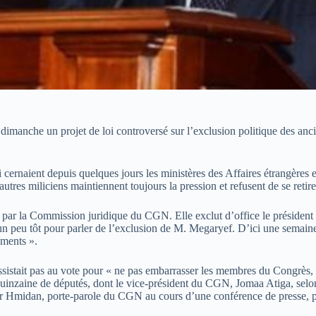
dimanche un projet de loi controversé sur l’exclusion politique des a
 cernaient depuis quelques jours les ministères des Affaires étrangères e
tres miliciens maintiennent toujours la pression et refusent de se retire
ifiée par la Commission juridique du CGN. Elle exclut d’office le prés
 peu tôt pour parler de l’exclusion de M. Megaryef. D’ici une semaine à
ements ».
istait pas au vote pour « ne pas embarrasser les membres du Congrès, dan
uinzaine de députés, dont le vice-président du CGN, Jomaa Atiga, selon
mar Hmidan, porte-parole du CGN au cours d’une conférence de presse, pr