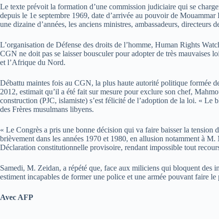
Le texte prévoit la formation d’une commission judiciaire qui se chargera
depuis le 1e septembre 1969, date d’arrivée au pouvoir de Mouammar Kad
une dizaine d’années, les anciens ministres, ambassadeurs, directeurs de 
L’organisation de Défense des droits de l’homme, Human Rights Watch, a
CGN ne doit pas se laisser bousculer pour adopter de très mauvaises l
et l’Afrique du Nord.
Débattu maintes fois au CGN, la plus haute autorité politique formée de 2
2012, estimait qu’il a été fait sur mesure pour exclure son chef, Mahmou
construction (PJC, islamiste) s’est félicité de l’adoption de la loi. « 
des Frères musulmans libyens.
« Le Congrès a pris une bonne décision qui va faire baisser la tension dan
brièvement dans les années 1970 et 1980, en allusion notamment à M. M
Déclaration constitutionnelle provisoire, rendant impossible tout recour
Samedi, M. Zeidan, a répété que, face aux miliciens qui bloquent des inst
estiment incapables de former une police et une armée pouvant faire le
Avec AFP