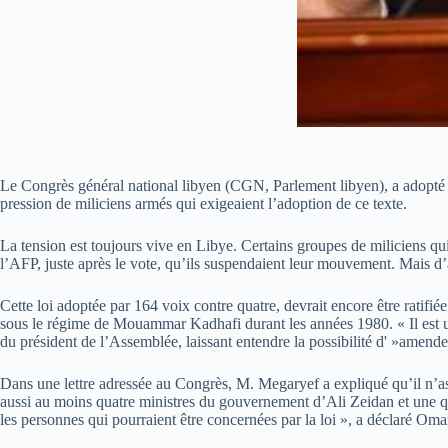
Le Congrès général national libyen (CGN, Parlement libyen), a adopté 
pression de miliciens armés qui exigeaient l’adoption de ce texte.
La tension est toujours vive en Libye. Certains groupes de miliciens qui
l’AFP, juste après le vote, qu’ils suspendaient leur mouvement. Mais d’au
Cette loi adoptée par 164 voix contre quatre, devrait encore être rat
sous le régime de Mouammar Kadhafi durant les années 1980. « Il est un
du président de l’Assemblée, laissant entendre la possibilité d' »amend
Dans une lettre adressée au Congrès, M. Megaryef a expliqué qu’il n’ass
aussi au moins quatre ministres du gouvernement d’Ali Zeidan et une q
les personnes qui pourraient être concernées par la loi », a déclaré O