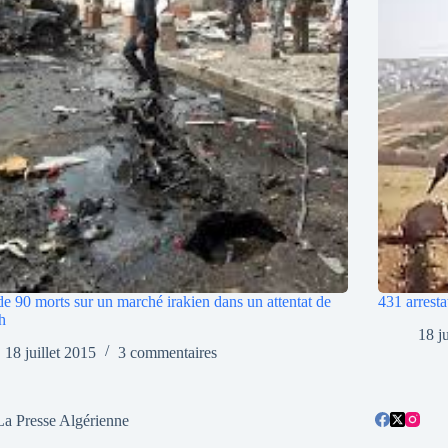
de 90 morts sur un marché irakien dans un attentat de
431 arresta
h
18 j
18 juillet 2015
3 commentaires
La Presse Algérienne