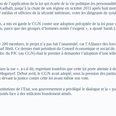
 de l’application de la loi qui écarte de la vie politique les personnali
hafi, jusqu’à la chute de son régime en octobre 2011 après huit mois de
médias et officiers de la sécurité intérieure, voire les dirigeants de syn
 mis en garde le CGN contre une adoption précipitée de la loi pour sati
ois, parce que des groupes d’hommes armés l’exigent », a ajouté Sarah
00 membres, le projet n’a pas fait l’unanimité, car l’Alliance des forces
d Jibril. Ce dernier était président du Conseil économique et social du t
Le bloc du PJC (au CGN) était le premier à demander l’adoption d’une tel
s la rue », a-t-il dit, regrettant toutefois que cette loi porte atteinte à
egaryef. Début avril, le CGN avait adopté, sous la pression des partis
s devant la justice contre cette loi avant même son vote.
itutions de l’Etat, son gouvernement a privilégié le dialogue et la « pat
 poids face à des miliciens lourdement armés.