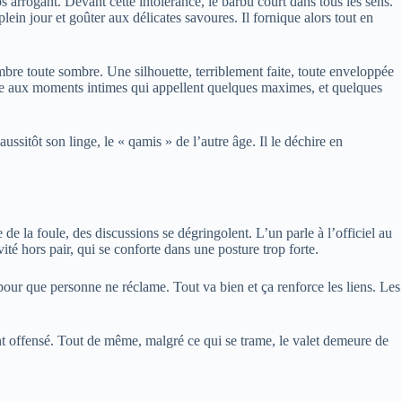
s arrogant. Devant cette intolérance, le barbu court dans tous les sens.
plein jour et goûter aux délicates savoures. Il fornique alors tout en
ombre toute sombre. Une silhouette, terriblement faite, toute enveloppée
 même aux moments intimes qui appellent quelques maximes, et quelques
aussitôt son linge, le « qamis » de l’autre âge. Il le déchire en
e de la foule, des discussions se dégringolent. L’un parle à l’officiel au
vité hors pair, qui se conforte dans une posture trop forte.
nt pour que personne ne réclame. Tout va bien et ça renforce les liens. Les
ement offensé. Tout de même, malgré ce qui se trame, le valet demeure de