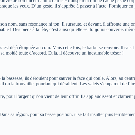
couvre de son linceul : un « qamis » transparent qui ne cache pas le corp
braque les yeux. D’un geste, il s’apprête à passer à l’acte. Forniquer en 
son nom, sans résonance ni ton. Il sursaute, et devant, il affronte une 
diable ! Des pieds à la tête, c’est ainsi qu’elle est toujours couverte,
’est déjà éloignée au coin. Mais cette fois, le barbu se renvoie. Il saisit 
 moitié toute d’accord. Et là, il découvre un inestimable trésor !
e la bassesse, ils déroulent pour sauver la face qui coule. Alors, au centr
il ou la trouvaille, pourtant qui déraillent. Les valets s’emparent de l’in
urire, pour l’argent qu’on vient de leur offrir. Ils applaudissent et clame
 Dans sa région, pour sa basse position, il se fait insulter puis terribl