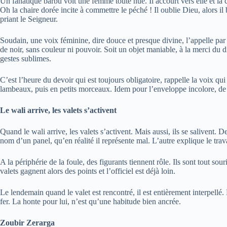
Un fanatique barbu voit une femme toute nue. Il accourt vers elle et la 
Oh la chaire dorée incite à commettre le péché ! Il oublie Dieu, alors il 
priant le Seigneur.
Soudain, une voix féminine, dire douce et presque divine, l’appelle par 
de noir, sans couleur ni pouvoir. Soit un objet maniable, à la merci du 
gestes sublimes.
C’est l’heure du devoir qui est toujours obligatoire, rappelle la voix qui s
lambeaux, puis en petits morceaux. Idem pour l’enveloppe incolore, de sa
Le wali arrive, les valets s’activent
Quand le wali arrive, les valets s’activent. Mais aussi, ils se salivent. D
nom d’un panel, qu’en réalité il représente mal. L’autre explique le trava
A la périphérie de la foule, des figurants tiennent rôle. Ils sont tout so
valets gagnent alors des points et l’officiel est déjà loin.
Le lendemain quand le valet est rencontré, il est entièrement interpellé.
fer. La honte pour lui, n’est qu’une habitude bien ancrée.
Zoubir Zerarga