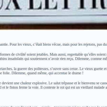
antie. Pour les vieux, c’était biens vécue, mais pour les rejetons, pas d
rmes de civilité soient jetables. Mais aussi, regrettable qu’elles soient
bambins insatisfaits qui soutiennent n’avoir rien reçu. Dilemme, comme m
rches, la guerre des politesses, s’ouvre sans cesse. Le vieux guette et le 
ême folie. Dilemme, quand même, qui accentue le drame !
 devient une chaleur explosive. Le salut trépasse et le bienvenu se cass
roid et le fiston ferme la voie. Il conteste le roi qui est un vieillard m