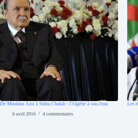
De Moulana Aziz à Sidna Chakib : l'Algérie à vau-l'eau
Les r
6 avril 2016
4 commentaires