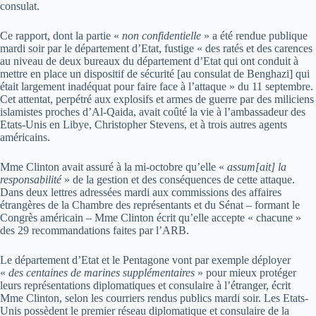
consulat.
Ce rapport, dont la partie «
non confidentielle
» a été rendue publique
mardi soir par le département d’Etat, fustige « des ratés et des carences
au niveau de deux bureaux du département d’Etat qui ont conduit à
mettre en place un dispositif de sécurité [au consulat de Benghazi] qui
était largement inadéquat pour faire face à l’attaque » du 11 septembre.
Cet attentat, perpétré aux explosifs et armes de guerre par des miliciens
islamistes proches d’Al-Qaida, avait coûté la vie à l’ambassadeur des
Etats-Unis en Libye, Christopher Stevens, et à trois autres agents
américains.
Mme Clinton avait assuré à la mi-octobre qu’elle «
assum[ait] la
responsabilité
» de la gestion et des conséquences de cette attaque.
Dans deux lettres adressées mardi aux commissions des affaires
étrangères de la Chambre des représentants et du Sénat – formant le
Congrès américain – Mme Clinton écrit qu’elle accepte « chacune »
des 29 recommandations faites par l’ARB.
Le département d’Etat et le Pentagone vont par exemple déployer
«
des centaines de marines supplémentaires
» pour mieux protéger
leurs représentations diplomatiques et consulaire à l’étranger, écrit
Mme Clinton, selon les courriers rendus publics mardi soir. Les Etats-
Unis possèdent le premier réseau diplomatique et consulaire de la