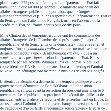
planète, avec 275 postes à l’étranger. Le département d’Etat fait
travailler quelque 60 000 personnes. Ce ministère américain des
affaires étrangères publie son rapport alors que le Congrès doit
auditionner mercredi et jeudi des responsables du département d’Etat et
du Pentagone sur l’attentat de Bengahzi, mais en l’absence de la
secrétaire d’Etat, souffrante depuis plus de dix jours.
Mme Clinton devait témoigner jeudi devant les commissions des
affaires étrangères de la Chambre des représentants (à majorité
républicaine) et du Sénat (à majorité démocrate), mais elle se remet
toujours d’une «
commotion cérébrale
» après un malaise la semaine
dernière consécutif à une «
déshydratation extrême
» due à un
«
méchant virus gastrique
« , selon le département d’Etat. Elle sera
remplacée par ses adjoints William Burns et Thomas Nides. Les
coprésidents de l’ARB, le diplomate Thomas Pickering et l’amiral
Mike Mullen, témoigneront mercredi à huis clos devant le Congrès.
L’attentat de Benghazi a déclenché une tempête politique entre le
gouvernement démocrate de Barack Obama et l’opposition
républicaine, surtout avant la réélection du président américain le 6
novembre. Les républicains reprochent à l’exécutif des failles et des
manquements en matière de sécurité et de renseignement en Libye. Ils
accusent aussi l’administration d’avoir changé de versions sur la nature
de l’attaque et d’avoir tardé à reconnaître son caractère «
terroriste
« .