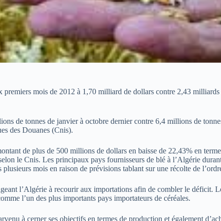
dix premiers mois de 2012 à 1,70 milliard de dollars contre 2,43 milliar
illions de tonnes de janvier à octobre dernier contre 6,4 millions de ton
iques des Douanes (Cnis).
ntant de plus de 500 millions de dollars en baisse de 22,43% en terme de 
elon le Cnis. Les principaux pays fournisseurs de blé à l’Algérie durant 
 plusieurs mois en raison de prévisions tablant sur une récolte de l’ord
igeant l’Algérie à recourir aux importations afin de combler le déficit. 
e comme l’un des plus importants pays importateurs de céréales.
parvenu à cerner ses objectifs en termes de production et également d’acha