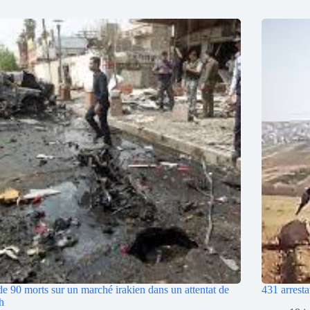
de 90 morts sur un marché irakien dans un attentat de
431 arresta
h