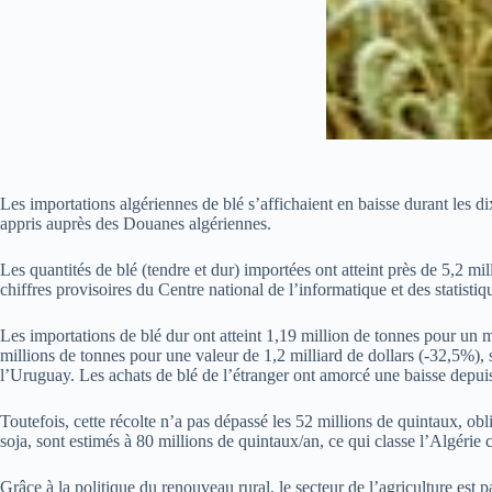
Les importations algériennes de blé s’affichaient en baisse durant les 
appris auprès des Douanes algériennes.
Les quantités de blé (tendre et dur) importées ont atteint près de 5,2 m
chiffres provisoires du Centre national de l’informatique et des statist
Les importations de blé dur ont atteint 1,19 million de tonnes pour un mo
millions de tonnes pour une valeur de 1,2 milliard de dollars (-32,5%), s
l’Uruguay. Les achats de blé de l’étranger ont amorcé une baisse depuis
Toutefois, cette récolte n’a pas dépassé les 52 millions de quintaux, obl
soja, sont estimés à 80 millions de quintaux/an, ce qui classe l’Algéri
Grâce à la politique du renouveau rural, le secteur de l’agriculture est 