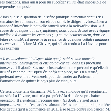
ses fonctions, mais aussi pour lui succéder s’il lui était impossible de
reprendre son poste.
Alors que sa disparition de la scène publique alimentait depuis des
semaines les rumeurs sur son état de santé, le dirigeant vénézuélien a
annoncé lui-même la nouvelle samedi soir à la radio-télévision. «
A
cause de quelques autres symptômes, nous avons décidé avec l’équipe
médicale d’avancer les examens (…) et, malheureusement, dans ce
bilan exhaustif, est apparue la présence de quelques cellules malignes
récentes
« , a déclaré M. Chavez, qui s’était rendu à La Havane pour
ces examens.
«
Il est absolument indispensable que je subisse une nouvelle
intervention chirurgicale et elle doit avoir lieu dans les prochains
jours
« , a-t-il ajouté. Ses médecins avaient même préconisé qu’elle ait
lieu dès vendredi, puisqu’il était déjà sur place, mais il a refusé,
préférant revenir au Venezuela pour demander au Parlement
l’autorisation de quitter le pays plus de cinq jours.
Ce sera chose faite dimanche. M. Chavez a indiqué qu’il regagnerait
aussitôt La Havane, mais n’a pas précisé la date de sa prochaine
opération. Il a également reconnu que «
les douleurs sont assez
importantes
« , traitées par des calmants. Mais surtout, pour la première
fois depuis qu’il a commencé en 2011 à se battre contre son cancer, M.