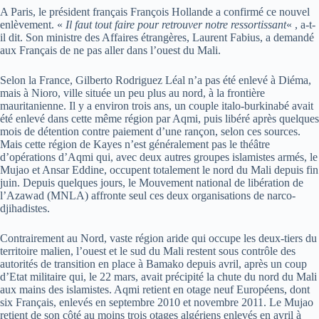
A Paris, le président français François Hollande a confirmé ce nouvel
enlèvement. «
Il faut tout faire pour retrouver notre ressortissant
« , a-t-
il dit. Son ministre des Affaires étrangères, Laurent Fabius, a demandé
aux Français de ne pas aller dans l’ouest du Mali.
Selon la France, Gilberto Rodriguez Léal n’a pas été enlevé à Diéma,
mais à Nioro, ville située un peu plus au nord, à la frontière
mauritanienne. Il y a environ trois ans, un couple italo-burkinabé avait
été enlevé dans cette même région par Aqmi, puis libéré après quelques
mois de détention contre paiement d’une rançon, selon ces sources.
Mais cette région de Kayes n’est généralement pas le théâtre
d’opérations d’Aqmi qui, avec deux autres groupes islamistes armés, le
Mujao et Ansar Eddine, occupent totalement le nord du Mali depuis fin
juin. Depuis quelques jours, le Mouvement national de libération de
l’Azawad (MNLA) affronte seul ces deux organisations de narco-
djihadistes.
Contrairement au Nord, vaste région aride qui occupe les deux-tiers du
territoire malien, l’ouest et le sud du Mali restent sous contrôle des
autorités de transition en place à Bamako depuis avril, après un coup
d’Etat militaire qui, le 22 mars, avait précipité la chute du nord du Mali
aux mains des islamistes. Aqmi retient en otage neuf Européens, dont
six Français, enlevés en septembre 2010 et novembre 2011. Le Mujao
retient de son côté au moins trois otages algériens enlevés en avril à