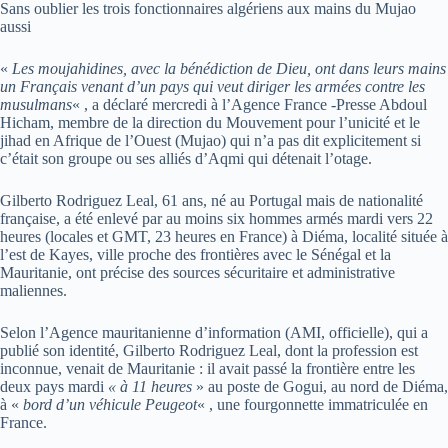
Sans oublier les trois fonctionnaires algériens aux mains du Mujao
aussi
«
Les moujahidines, avec la bénédiction de Dieu, ont dans leurs mains
un Français venant d’un pays qui veut diriger les armées contre les
musulmans
« , a déclaré mercredi à l’Agence France -Presse Abdoul
Hicham, membre de la direction du Mouvement pour l’unicité et le
jihad en Afrique de l’Ouest (Mujao) qui n’a pas dit explicitement si
c’était son groupe ou ses alliés d’Aqmi qui détenait l’otage.
Gilberto Rodriguez Leal, 61 ans, né au Portugal mais de nationalité
française, a été enlevé par au moins six hommes armés mardi vers 22
heures (locales et GMT, 23 heures en France) à Diéma, localité située à
l’est de Kayes, ville proche des frontières avec le Sénégal et la
Mauritanie, ont précise des sources sécuritaire et administrative
maliennes.
Selon l’Agence mauritanienne d’information (AMI, officielle), qui a
publié son identité, Gilberto Rodriguez Leal, dont la profession est
inconnue, venait de Mauritanie : il avait passé la frontière entre les
deux pays mardi
« à 11 heures
» au poste de Gogui, au nord de Diéma,
à «
bord d’un véhicule Peugeot
« , une fourgonnette immatriculée en
France.