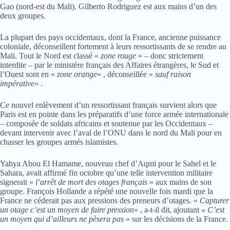
Gao (nord-est du Mali). Gilberto Rodriguez est aux mains d’un des
deux groupes.
La plupart des pays occidentaux, dont la France, ancienne puissance
coloniale, déconseillent fortement à leurs ressortissants de se rendre au
Mali. Tout le Nord est classé «
zone rouge
» – donc strictement
interdite – par le ministère français des Affaires étrangères, le Sud et
l’Ouest sont en «
zone orange
« , déconseillée «
sauf raison
impérative
« .
Ce nouvel enlèvement d’un ressortissant français survient alors que
Paris est en pointe dans les préparatifs d’une force armée internationale
– composée de soldats africains et soutenue par les Occidentaux –
devant intervenir avec l’aval de l’ONU dans le nord du Mali pour en
chasser les groupes armés islamistes.
Yahya Abou El Hamame, nouveau chef d’Aqmi pour le Sahel et le
Sahara, avait affirmé fin octobre qu’une telle intervention militaire
signerait «
l’arrêt de mort des otages français
» aux mains de son
groupe. François Hollande a répété une nouvelle fois mardi que la
France ne céderait pas aux pressions des preneurs d’otages. «
Capturer
un otage c’est un moyen de faire pression
« , a-t-il dit, ajoutant
« C’est
un moyen qui d’ailleurs ne pèsera pas
» sur les décisions de la France.