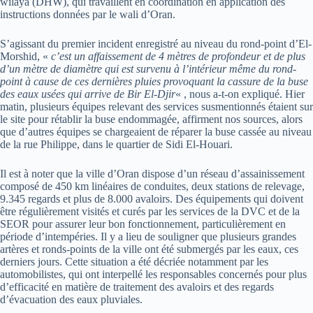
wilaya (DHW), qui travaillent en coordination en application des
instructions données par le wali d’Oran.
S’agissant du premier incident enregistré au niveau du rond-point d’El-
Morshid, «
c’est un affaissement de 4 mètres de profondeur et de plus
d’un mètre de diamètre qui est survenu à l’intérieur même du rond-
point à cause de ces dernières pluies provoquant la cassure de la buse
des eaux usées qui arrive de Bir El-Djir
« , nous a-t-on expliqué. Hier
matin, plusieurs équipes relevant des services susmentionnés étaient sur
le site pour rétablir la buse endommagée, affirment nos sources, alors
que d’autres équipes se chargeaient de réparer la buse cassée au niveau
de la rue Philippe, dans le quartier de Sidi El-Houari.
Il est à noter que la ville d’Oran dispose d’un réseau d’assainissement
composé de 450 km linéaires de conduites, deux stations de relevage,
9.345 regards et plus de 8.000 avaloirs. Des équipements qui doivent
être régulièrement visités et curés par les services de la DVC et de la
SEOR pour assurer leur bon fonctionnement, particulièrement en
période d’intempéries. Il y a lieu de souligner que plusieurs grandes
artères et ronds-points de la ville ont été submergés par les eaux, ces
derniers jours. Cette situation a été décriée notamment par les
automobilistes, qui ont interpellé les responsables concernés pour plus
d’efficacité en matière de traitement des avaloirs et des regards
d’évacuation des eaux pluviales.