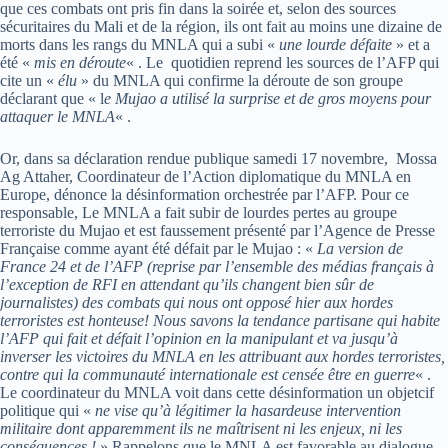
que ces combats ont pris fin dans la soirée et, selon des sources
sécuritaires du Mali et de la région, ils ont fait au moins une dizaine de
morts dans les rangs du MNLA qui a subi «
une lourde défaite
» et a
été «
mis en déroute
« . Le quotidien reprend les sources de l’AFP qui
cite un «
élu
» du MNLA qui confirme la déroute de son groupe
déclarant que « l
e Mujao a utilisé la surprise et de gros moyens pour
attaquer le MNLA
« .
Or, dans sa déclaration rendue publique samedi 17 novembre, Mossa
Ag Attaher, Coordinateur de l’Action diplomatique du MNLA en
Europe, dénonce la désinformation orchestrée par l’AFP. Pour ce
responsable, Le MNLA a fait subir de lourdes pertes au groupe
terroriste du Mujao et est faussement présenté par l’Agence de Presse
Française comme ayant été défait par le Mujao : «
La version de
France 24 et de l’AFP (reprise par l’ensemble des médias français à
l’exception de RFI en attendant qu’ils changent bien sûr de
journalistes) des combats qui nous ont opposé hier aux hordes
terroristes est honteuse! Nous savons la tendance partisane qui habite
l’AFP qui fait et défait l’opinion en la manipulant et va jusqu’à
inverser les victoires du MNLA en les attribuant aux hordes terroristes,
contre qui la communauté internationale est censée être en guerre
« .
Le coordinateur du MNLA voit dans cette désinformation un objetcif
politique qui «
ne vise qu’à légitimer la hasardeuse intervention
militaire dont apparemment ils ne maîtrisent ni les enjeux, ni les
conséquences !
» Rappelons que le MNLA est favorable au dialogue