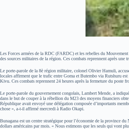
Les Forces armées de la RDC (FARDC) et les rebelles du Mouvement du
des sources militaires de la région. Ces combats reprennent après une tr
Le porte-parole de la 8è région militaire, colonel Olivier Hamuli, acc
locales affirment que le trafic entre Goma et Butembo via Rutshuru es
Kivu. Ces combats reprennent 24 heures après la fermeture du poste fro
Le porte-parole du gouvernement congolais, Lambert Mende, a indiqué q
dans le but de couper à la rébellion du M23 des moyens financiers obt
République avait envoyé une délégation composée d’importants membres
chose », a-t-il affirmé mercredi à Radio Okapi.
Bunagana est un centre stratégique pour l’économie de la province du N
dollars américains par mois. « Nous estimons que les seuls qui vont pl