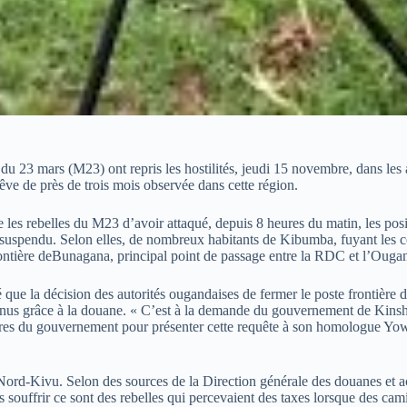
 23 mars (M23) ont repris les hostilités, jeudi 15 novembre, dans l
êve de près de trois mois observée dans cette région.
use les rebelles du M23 d’avoir attaqué, depuis 8 heures du matin, les 
t suspendu. Selon elles, de nombreux habitants de Kibumba, fuyant les 
ntière deBunagana, principal point de passage entre la RDC et l’Ougand
ue la décision des autorités ougandaises de fermer le poste frontière
enus grâce à la douane. « C’est à la demande du gouvernement de Kinsh
 du gouvernement pour présenter cette requête à son homologue Yoweri
ord-Kivu. Selon des sources de la Direction générale des douanes et acc
us souffrir ce sont des rebelles qui percevaient des taxes lorsque des