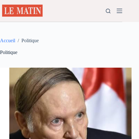
Passer
au
contenu
Accueil
/
Politique
Politique