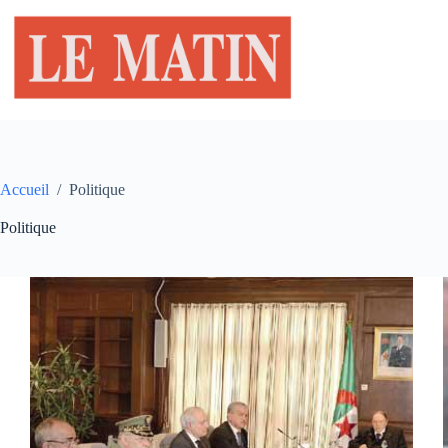
Passer
au
contenu
Accueil
/
Politique
Politique