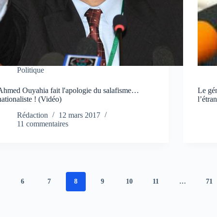
Politique
Ahmed Ouyahia fait l'apologie du salafisme…
Le gén
nationaliste ! (Vidéo)
l’étra
Rédaction
12 mars 2017
11 commentaires
6
7
8
9
10
11
…
71