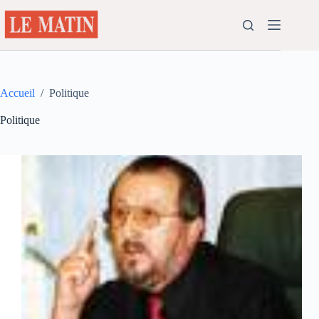
Passer
au
contenu
Accueil
/
Politique
Politique