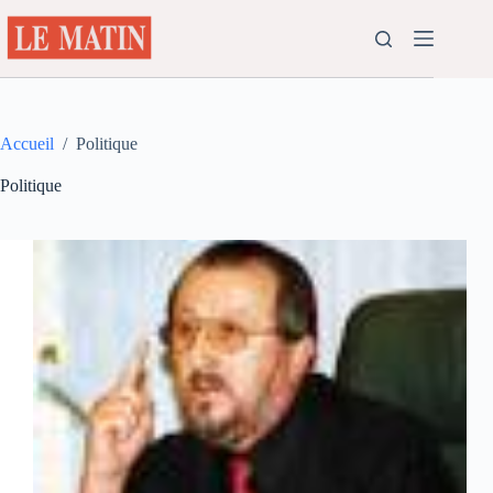
Passer
au
contenu
Accueil
/
Politique
Politique