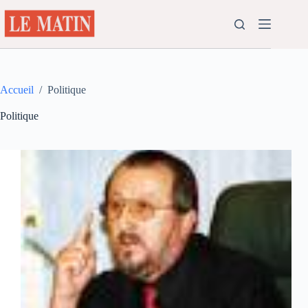
Passer
au
contenu
Accueil
/
Politique
Politique