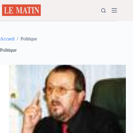
Passer
au
contenu
Accueil
/
Politique
Politique