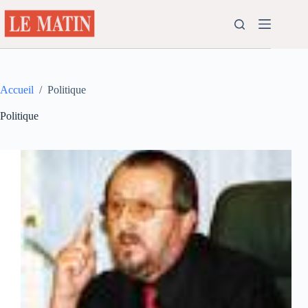
Passer
au
contenu
Accueil
/
Politique
Politique