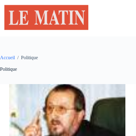
Passer
au
contenu
Accueil
/
Politique
Politique