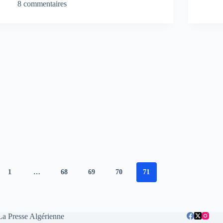
8 commentaires
1
…
68
69
70
71
La Presse Algérienne