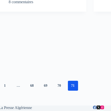
8 commentaires
1
…
68
69
70
71
La Presse Algérienne