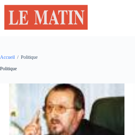
Passer
au
contenu
Accueil
/
Politique
Politique