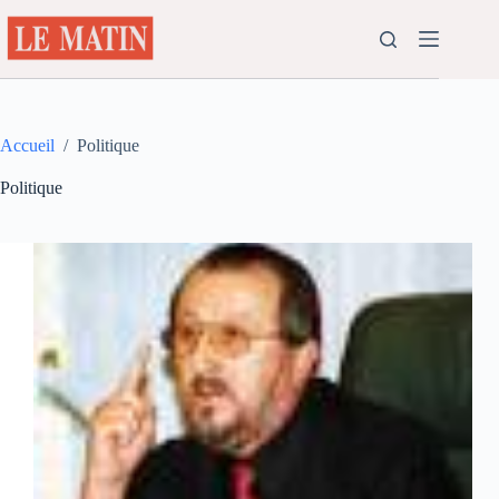
Passer
au
contenu
Accueil
/
Politique
Politique