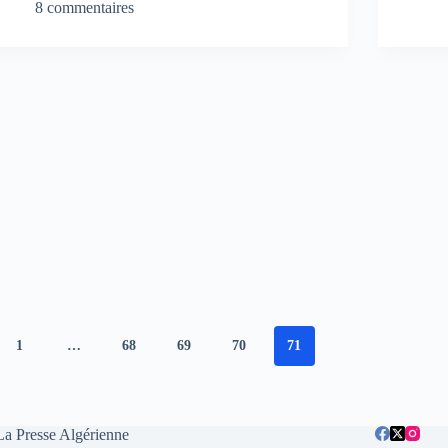
8 commentaires
1
…
68
69
70
71
La Presse Algérienne