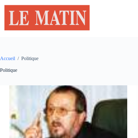
Passer
au
contenu
Accueil
/
Politique
Politique