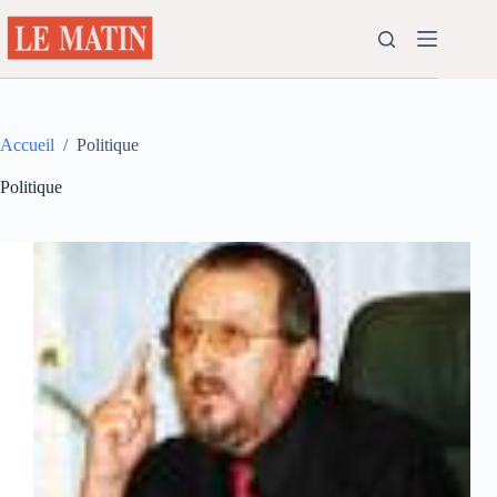
Passer
au
contenu
Accueil
/
Politique
Politique