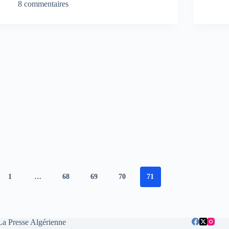
8 commentaires
1
…
68
69
70
71
La Presse Algérienne