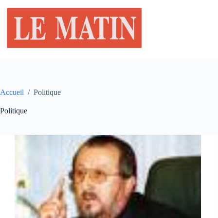
Passer
au
contenu
Accueil
/
Politique
Politique