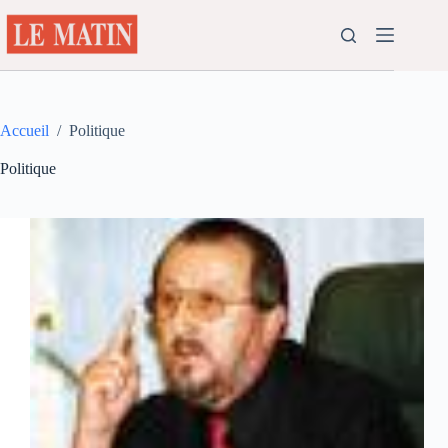
Passer
au
contenu
Accueil
/
Politique
Politique