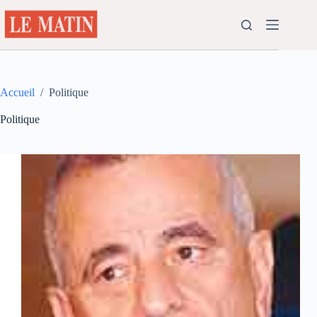
Passer
au
contenu
Accueil
/
Politique
Politique