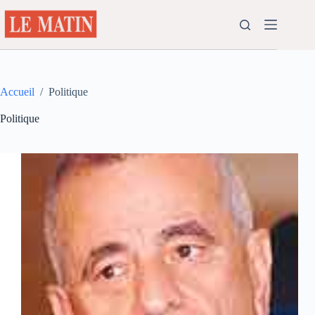
Passer
au
contenu
Accueil
/
Politique
Politique