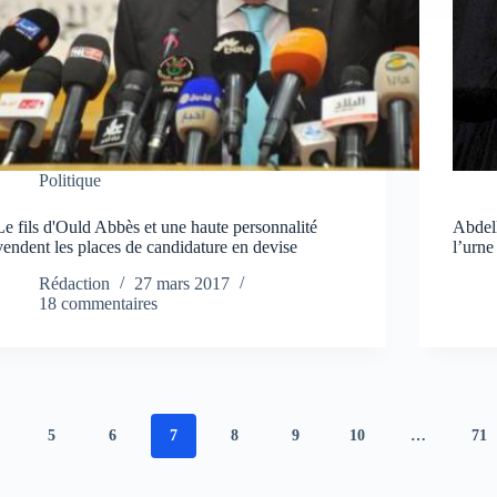
Politique
Le fils d'Ould Abbès et une haute personnalité
Abdell
vendent les places de candidature en devise
l’urne
Rédaction
27 mars 2017
18 commentaires
5
6
7
8
9
10
…
71