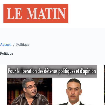
Passer
au
contenu
Accueil
/
Politique
Politique