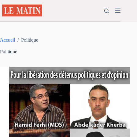
Passer
au
contenu
Accueil
/
Politique
Politique