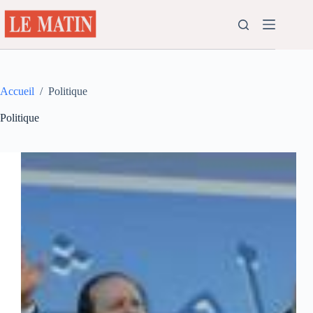
Passer
au
contenu
Accueil
/
Politique
Politique